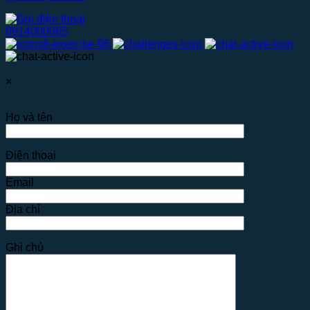
0914000065
×
Họ và tên
Điện thoại
Email
Địa chỉ
Ghi chú