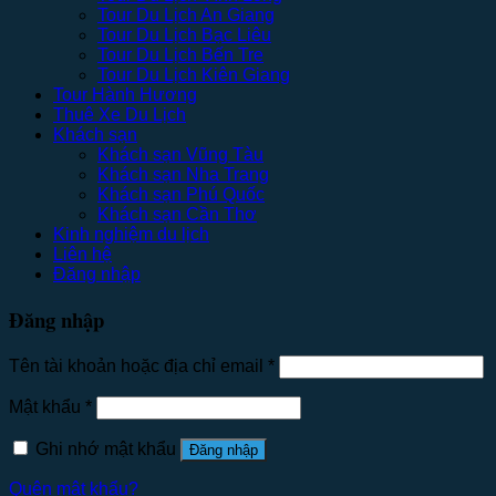
Tour Du Lịch An Giang
Tour Du Lịch Bạc Liêu
Tour Du Lịch Bến Tre
Tour Du Lịch Kiên Giang
Tour Hành Hương
Thuê Xe Du Lịch
Khách sạn
Khách sạn Vũng Tàu
Khách sạn Nha Trang
Khách sạn Phú Quốc
Khách sạn Cần Thơ
Kinh nghiệm du lịch
Liên hệ
Đăng nhập
Đăng nhập
Tên tài khoản hoặc địa chỉ email
*
Mật khẩu
*
Ghi nhớ mật khẩu
Đăng nhập
Quên mật khẩu?