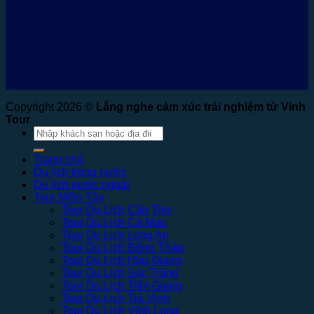
Copyright 2026 ©
Lắng nghe cảm xúc trải nghiệm từ Vinh
Tour
Tìm
kiếm:
Trang chủ
Du lịch trong nước
Du lịch nước ngoài
Tour Miền Tây
Tour Du Lịch Cần Thơ
Tour Du Lịch Cà Mau
Tour Du Lịch Long An
Tour Du Lịch Đồng Tháp
Tour Du Lịch Hậu Giang
Tour Du Lịch Sóc Trăng
Tour Du Lịch Tiền Giang
Tour Du Lịch Trà Vinh
Tour Du Lịch Vĩnh Long