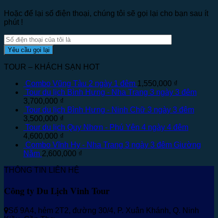
Hoặc để lại số điện thoại, chúng tôi sẽ gọi lại cho bạn sau ít
phút !
TOUR – KHÁCH SẠN HOT
Combo Vũng Tàu 2 ngày 1 đêm
1,550,000
₫
Tour du lịch Bình Hưng - Nha Trang 3 ngày 3 đêm
3,700,000
₫
Tour du lịch Bình Hưng - Ninh Chữ 3 ngày 3 đêm
3,500,000
₫
Tour du lịch Quy Nhơn - Phú Yên 4 ngày 4 đêm
4,600,000
₫
Combo Vĩnh Hy - Nha Trang 3 ngày 3 đêm Giường
Nằm
2,600,000
₫
THÔNG TIN LIÊN HỆ
Công ty Du Lịch Vinh Tour
Số 9A4, hẻm 2T2, đường 30/4, P. Xuân Khánh, Q. Ninh