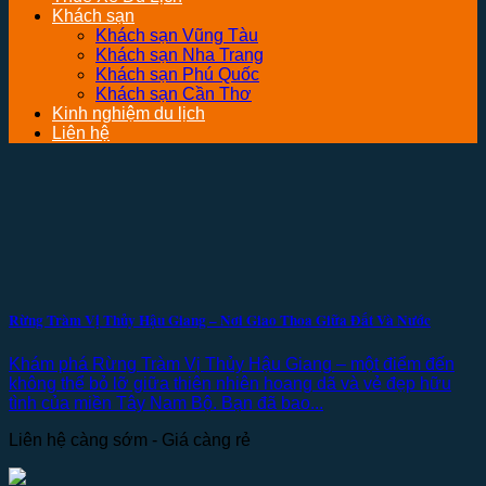
Khách sạn
Khách sạn Vũng Tàu
Khách sạn Nha Trang
Khách sạn Phú Quốc
Khách sạn Cần Thơ
Kinh nghiệm du lịch
Liên hệ
Rừng Tràm Vị Thủy Hậu Giang – Nơi Giao Thoa Giữa Đất Và Nước
Khám phá Rừng Tràm Vị Thủy Hậu Giang – một điểm đến
không thể bỏ lỡ giữa thiên nhiên hoang dã và vẻ đẹp hữu
tình của miền Tây Nam Bộ. Bạn đã bao...
Liên hệ càng sớm - Giá càng rẻ