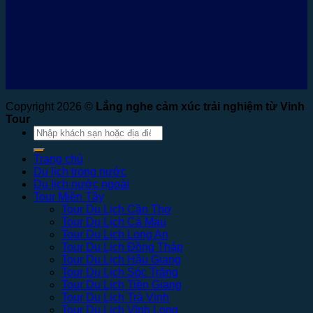
Copyright 2026 ©
Lắng nghe cảm xúc trải nghiệm từ Vinh
Tour
Tìm
kiếm:
Trang chủ
Du lịch trong nước
Du lịch nước ngoài
Tour Miền Tây
Tour Du Lịch Cần Thơ
Tour Du Lịch Cà Mau
Tour Du Lịch Long An
Tour Du Lịch Đồng Tháp
Tour Du Lịch Hậu Giang
Tour Du Lịch Sóc Trăng
Tour Du Lịch Tiền Giang
Tour Du Lịch Trà Vinh
Tour Du Lịch Vĩnh Long