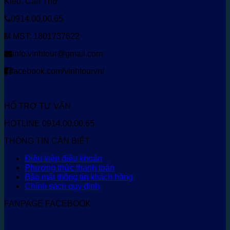
Kiều, Cần Thơ
0914.00.00.65
MST: 1801737622
info.vinhtour@gmail.com
facebook.com/vinhtourvn/
HỖ TRỢ TƯ VẤN
HOTLINE 0914.00.00.65
THÔNG TIN CẦN BIẾT
Điều kiện điều khoản
Phương thức thanh toán
Bảo mật thông tin khách hàng
Chính sách quy định
FANPAGE FACEBOOK