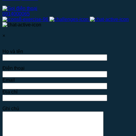
0914000065
×
Họ và tên
Điện thoại
Email
Địa chỉ
Ghi chú