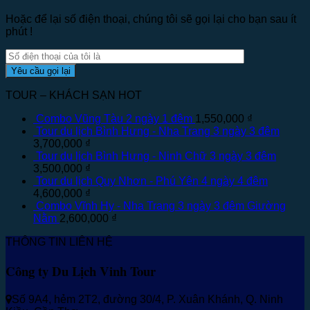
Hoặc để lại số điện thoại, chúng tôi sẽ gọi lại cho bạn sau ít
phút !
TOUR – KHÁCH SẠN HOT
Combo Vũng Tàu 2 ngày 1 đêm
1,550,000
₫
Tour du lịch Bình Hưng - Nha Trang 3 ngày 3 đêm
3,700,000
₫
Tour du lịch Bình Hưng - Ninh Chữ 3 ngày 3 đêm
3,500,000
₫
Tour du lịch Quy Nhơn - Phú Yên 4 ngày 4 đêm
4,600,000
₫
Combo Vĩnh Hy - Nha Trang 3 ngày 3 đêm Giường
Nằm
2,600,000
₫
THÔNG TIN LIÊN HỆ
Công ty Du Lịch Vinh Tour
Số 9A4, hẻm 2T2, đường 30/4, P. Xuân Khánh, Q. Ninh