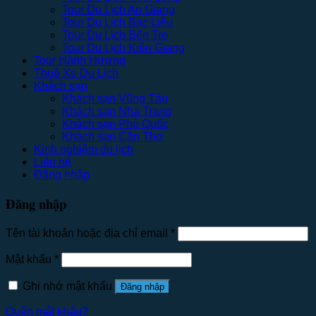
Tour Du Lịch An Giang
Tour Du Lịch Bạc Liêu
Tour Du Lịch Bến Tre
Tour Du Lịch Kiên Giang
Tour Hành Hương
Thuê Xe Du Lịch
Khách sạn
Khách sạn Vũng Tàu
Khách sạn Nha Trang
Khách sạn Phú Quốc
Khách sạn Cần Thơ
Kinh nghiệm du lịch
Liên hệ
Đăng nhập
Đăng nhập
Tên tài khoản hoặc địa chỉ email
*
Mật khẩu
*
Ghi nhớ mật khẩu
Đăng nhập
Quên mật khẩu?