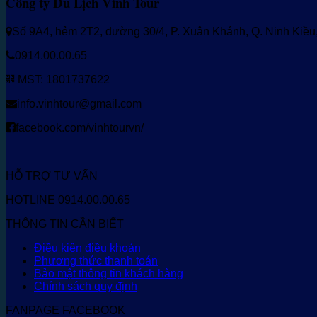
Công ty Du Lịch Vinh Tour
Số 9A4, hẻm 2T2, đường 30/4, P. Xuân Khánh, Q. Ninh Kiề
0914.00.00.65
MST: 1801737622
info.vinhtour@gmail.com
facebook.com/vinhtourvn/
HỖ TRỢ TƯ VẤN
HOTLINE 0914.00.00.65
THÔNG TIN CẦN BIẾT
Điều kiện điều khoản
Phương thức thanh toán
Bảo mật thông tin khách hàng
Chính sách quy định
FANPAGE FACEBOOK