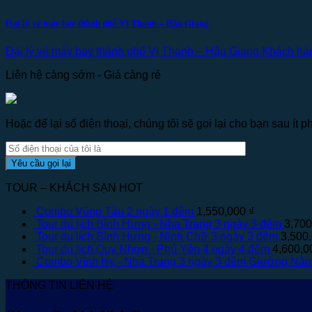
Đại lý vé máy bay thành phố Vị Thanh – Hậu Giang
Đại lý vé máy bay thành phố Vị Thanh – Hậu Giang Khách hàn
Liên hệ càng sớm - Giá càng rẻ
Hoặc để lại số điện thoại, chúng tôi sẽ gọi lại cho bạn sau ít ph
TOUR – KHÁCH SẠN HOT
Combo Vũng Tàu 2 ngày 1 đêm
1,550,000
₫
Tour du lịch Bình Hưng - Nha Trang 3 ngày 3 đêm
3,70
Tour du lịch Bình Hưng - Ninh Chữ 3 ngày 3 đêm
3,500
Tour du lịch Quy Nhơn - Phú Yên 4 ngày 4 đêm
4,600,
Combo Vĩnh Hy - Nha Trang 3 ngày 3 đêm Giường Nằ
THÔNG TIN LIÊN HỆ