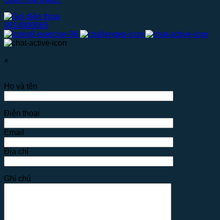
0914000065
×
Họ và tên
Điện thoại
Email
Địa chỉ
Ghi chú