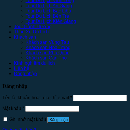
Tour Du Lịch Vĩnh Long
Tour Du Lịch An Giang
Tour Du Lịch Bạc Liêu
Tour Du Lịch Bến Tre
Tour Du Lịch Kiên Giang
Tour Hành Hương
Thuê Xe Du Lịch
Khách sạn
Khách sạn Vũng Tàu
Khách sạn Nha Trang
Khách sạn Phú Quốc
Khách sạn Cần Thơ
Kinh nghiệm du lịch
Liên hệ
Đăng nhập
Đăng nhập
Tên tài khoản hoặc địa chỉ email
*
Mật khẩu
*
Ghi nhớ mật khẩu
Đăng nhập
Quên mật khẩu?