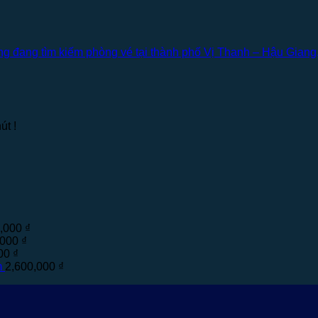
g đang tìm kiếm phòng vé tại thành phố Vị Thanh – Hậu Giang,
út !
0,000
₫
,000
₫
000
₫
m
2,600,000
₫