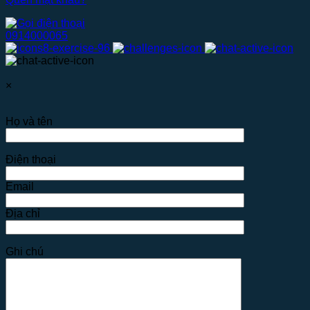
0914000065
×
Họ và tên
Điện thoại
Email
Địa chỉ
Ghi chú