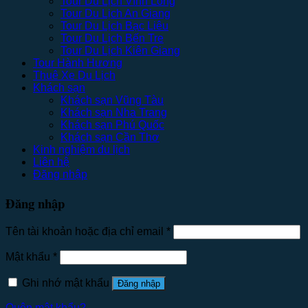
Tour Du Lịch Vĩnh Long
Tour Du Lịch An Giang
Tour Du Lịch Bạc Liêu
Tour Du Lịch Bến Tre
Tour Du Lịch Kiên Giang
Tour Hành Hương
Thuê Xe Du Lịch
Khách sạn
Khách sạn Vũng Tàu
Khách sạn Nha Trang
Khách sạn Phú Quốc
Khách sạn Cần Thơ
Kinh nghiệm du lịch
Liên hệ
Đăng nhập
Đăng nhập
Tên tài khoản hoặc địa chỉ email
*
Mật khẩu
*
Ghi nhớ mật khẩu
Đăng nhập
Quên mật khẩu?