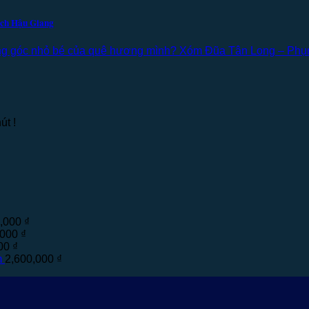
ịch Hậu Giang
ững góc nhỏ bé của quê hương mình? Xóm Đũa Tân Long – Phụng
út !
0,000
₫
,000
₫
000
₫
m
2,600,000
₫