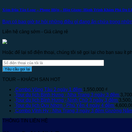
Xóm Đũa Tân Long – Phụng Hiệp – Hậu Giang: Hành Trình Khám Phá Du L
Bạn có bao giờ tự hỏi những điều gì đang ẩn chứa trong nh
Liên hệ càng sớm - Giá càng rẻ
Hoặc để lại số điện thoại, chúng tôi sẽ gọi lại cho bạn sau ít ph
TOUR – KHÁCH SẠN HOT
Combo Vũng Tàu 2 ngày 1 đêm
1,550,000
₫
Tour du lịch Bình Hưng - Nha Trang 3 ngày 3 đêm
3,70
Tour du lịch Bình Hưng - Ninh Chữ 3 ngày 3 đêm
3,500
Tour du lịch Quy Nhơn - Phú Yên 4 ngày 4 đêm
4,600,
Combo Vĩnh Hy - Nha Trang 3 ngày 3 đêm Giường Nằ
THÔNG TIN LIÊN HỆ