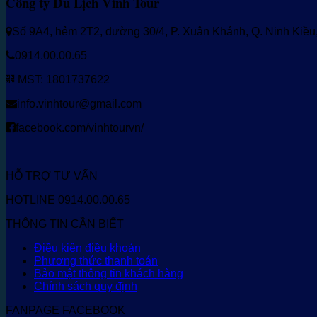
Công ty Du Lịch Vinh Tour
Số 9A4, hẻm 2T2, đường 30/4, P. Xuân Khánh, Q. Ninh Kiề
0914.00.00.65
MST: 1801737622
info.vinhtour@gmail.com
facebook.com/vinhtourvn/
HỖ TRỢ TƯ VẤN
HOTLINE 0914.00.00.65
THÔNG TIN CẦN BIẾT
Điều kiện điều khoản
Phương thức thanh toán
Bảo mật thông tin khách hàng
Chính sách quy định
FANPAGE FACEBOOK