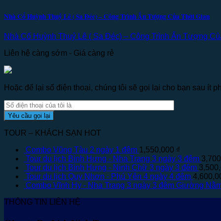
Nhà Cổ Huỳnh Thuỷ Lê ( Sa Đéc) – Công Trình Ấn Tượng Của Thời Gian
Nhà Cổ Huỳnh Thuỷ Lê ( Sa Đéc) – Công Trình Ấn Tượng Của T
Liên hệ càng sớm - Giá càng rẻ
Hoặc để lại số điện thoại, chúng tôi sẽ gọi lại cho bạn sau ít ph
TOUR – KHÁCH SẠN HOT
Combo Vũng Tàu 2 ngày 1 đêm
1,550,000
₫
Tour du lịch Bình Hưng - Nha Trang 3 ngày 3 đêm
3,70
Tour du lịch Bình Hưng - Ninh Chữ 3 ngày 3 đêm
3,500
Tour du lịch Quy Nhơn - Phú Yên 4 ngày 4 đêm
4,600,
Combo Vĩnh Hy - Nha Trang 3 ngày 3 đêm Giường Nằ
THÔNG TIN LIÊN HỆ