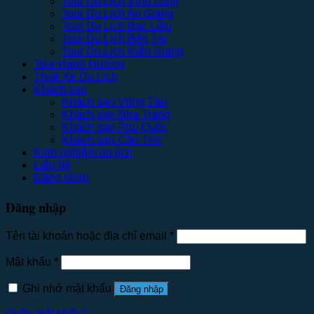
Tour Du Lịch Vĩnh Long
Tour Du Lịch An Giang
Tour Du Lịch Bạc Liêu
Tour Du Lịch Bến Tre
Tour Du Lịch Kiên Giang
Tour Hành Hương
Thuê Xe Du Lịch
Khách sạn
Khách sạn Vũng Tàu
Khách sạn Nha Trang
Khách sạn Phú Quốc
Khách sạn Cần Thơ
Kinh nghiệm du lịch
Liên hệ
Đăng nhập
Đăng nhập
Tên tài khoản hoặc địa chỉ email
*
Mật khẩu
*
Ghi nhớ mật khẩu
Đăng nhập
Quên mật khẩu?