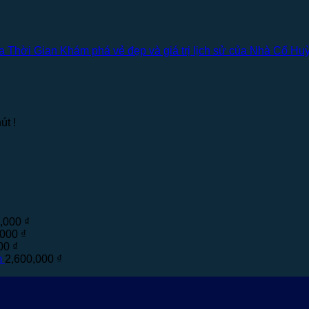
hời Gian Khám phá vẻ đẹp và giá trị lịch sử của Nhà Cổ Huỳn
út !
0,000
₫
,000
₫
000
₫
m
2,600,000
₫