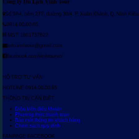
Công ty Du Lịch Vinh Tour
Số 9A4, hẻm 2T2, đường 30/4, P. Xuân Khánh, Q. Ninh Kiề
0914.00.00.65
MST: 1801737622
info.vinhtour@gmail.com
facebook.com/vinhtourvn/
HỖ TRỢ TƯ VẤN
HOTLINE 0914.00.00.65
THÔNG TIN CẦN BIẾT
Điều kiện điều khoản
Phương thức thanh toán
Bảo mật thông tin khách hàng
Chính sách quy định
FANPAGE FACEBOOK