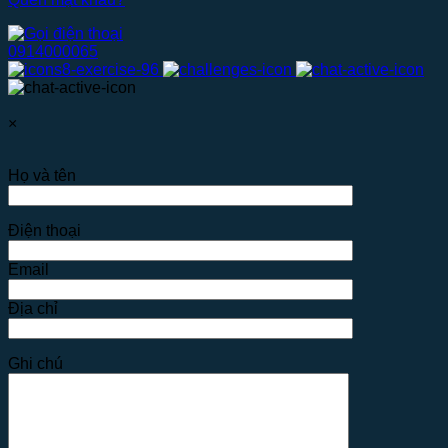
0914000065
×
Họ và tên
Điện thoại
Email
Địa chỉ
Ghi chú