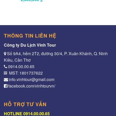
THÔNG TIN LIÊN HỆ
Công ty Du Lịch Vinh Tour
Số 9A4, hẻm 2T2, đường 30/4, P. Xuân Khánh, Q. Ninh
Kiều, Cần Thơ
0914.00.00.65
MST: 1801737622
info.vinhtour@gmail.com
facebook.com/vinhtourvn/
HỖ TRỢ TƯ VẤN
HOTLINE 0914.00.00.65