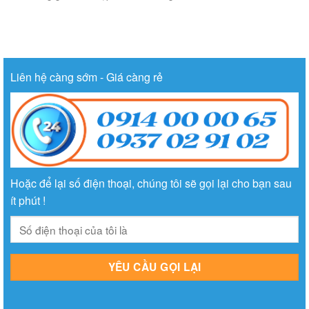
Liên hệ càng sớm - Giá càng rẻ
Hoặc để lại số điện thoại, chúng tôi sẽ gọi lại cho bạn sau
ít phút !