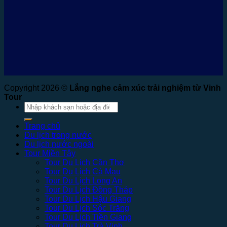
Copyright 2026 ©
Lắng nghe cảm xúc trải nghiệm từ Vinh
Tour
Tìm
kiếm:
Trang chủ
Du lịch trong nước
Du lịch nước ngoài
Tour Miền Tây
Tour Du Lịch Cần Thơ
Tour Du Lịch Cà Mau
Tour Du Lịch Long An
Tour Du Lịch Đồng Tháp
Tour Du Lịch Hậu Giang
Tour Du Lịch Sóc Trăng
Tour Du Lịch Tiền Giang
Tour Du Lịch Trà Vinh