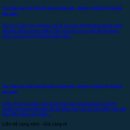
Top 4 đặc sản Cần Thơ nên mua về làm quà – Hương vị miền Tây đậm đà
khó quên
Du lịch Cần Thơ không chỉ là chuyến hành trình khám phá
vẻ đẹp sông nước miền Tây mà còn là cơ hội để thưởng
thức và lựa chọn những đặc sản...
Top 3 đặc sản Cần Thơ nên mua về làm quà – Hương vị miền Tây đậm đà
khó quên
Việc chọn lựa đặc sản Cần Thơ làm quà không chỉ đơn
thuần là mua một món đồ để tặng mà còn là gửi gắm nét văn
hóa độc đáo của miền...
Liên hệ càng sớm - Giá càng rẻ