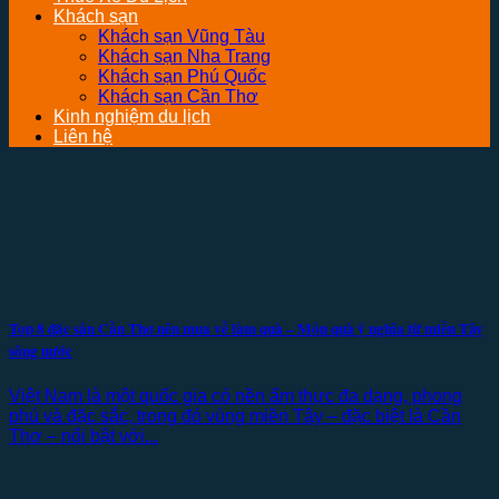
Khách sạn
Khách sạn Vũng Tàu
Khách sạn Nha Trang
Khách sạn Phú Quốc
Khách sạn Cần Thơ
Kinh nghiệm du lịch
Liên hệ
Top 8 đặc sản Cần Thơ nên mua về làm quà – Món quà ý nghĩa từ miền Tây
sông nước
Việt Nam là một quốc gia có nền ẩm thực đa dạng, phong
phú và đặc sắc, trong đó vùng miền Tây – đặc biệt là Cần
Thơ – nổi bật với...