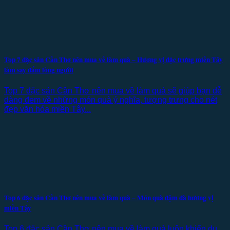
Top 7 đặc sản Cần Thơ nên mua về làm quà – Hương vị đặc trưng miền Tây
làm say đắm lòng người
Top 7 đặc sản Cần Thơ nên mua về làm quà sẽ giúp bạn dễ
dàng đem về những món quà ý nghĩa, tượng trưng cho nét
đẹp văn hóa miền Tây...
Top 6 đặc sản Cần Thơ nên mua về làm quà – Món quà đậm đà hương vị
miền Tây
Top 6 đặc sản Cần Thơ nên mua về làm quà luôn khiến du