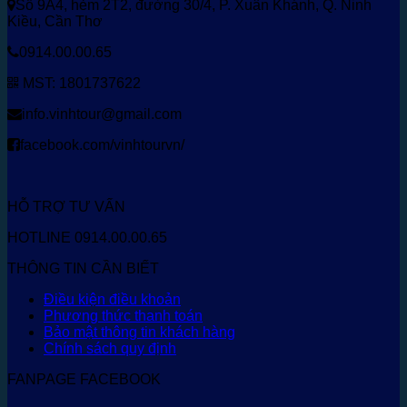
Số 9A4, hẻm 2T2, đường 30/4, P. Xuân Khánh, Q. Ninh
Kiều, Cần Thơ
0914.00.00.65
MST: 1801737622
info.vinhtour@gmail.com
facebook.com/vinhtourvn/
HỖ TRỢ TƯ VẤN
HOTLINE 0914.00.00.65
THÔNG TIN CẦN BIẾT
Điều kiện điều khoản
Phương thức thanh toán
Bảo mật thông tin khách hàng
Chính sách quy định
FANPAGE FACEBOOK