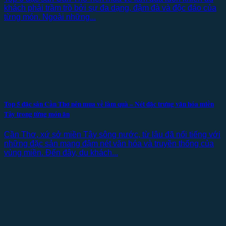
khách phải trầm trồ bởi sự đa dạng, đậm đà và độc đáo của
từng món. Ngoài những...
Top 5 đặc sản Cần Thơ nên mua về làm quà – Nét đặc trưng văn hóa miền
Tây trong từng món ăn
Cần Thơ, xứ sở miền Tây sông nước, từ lâu đã nổi tiếng với
những đặc sản mang đậm nét văn hóa và truyền thống của
vùng miền. Đến đây, du khách...