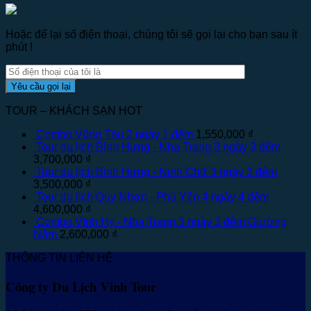
Hoặc để lại số điện thoại, chúng tôi sẽ gọi lại cho bạn sau ít
phút !
TOUR – KHÁCH SẠN HOT
Combo Vũng Tàu 2 ngày 1 đêm
1,550,000
₫
Tour du lịch Bình Hưng - Nha Trang 3 ngày 3 đêm
3,700,000
₫
Tour du lịch Bình Hưng - Ninh Chữ 3 ngày 3 đêm
3,500,000
₫
Tour du lịch Quy Nhơn - Phú Yên 4 ngày 4 đêm
4,600,000
₫
Combo Vĩnh Hy - Nha Trang 3 ngày 3 đêm Giường
Nằm
2,600,000
₫
THÔNG TIN LIÊN HỆ
Công ty Du Lịch Vinh Tour