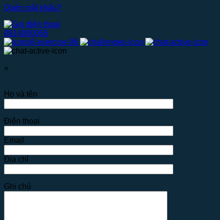
Quên mật khẩu?
0914000065
×
Họ và tên
Điện thoại
Email
Địa chỉ
Ghi chú