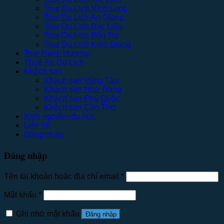
Tour Du Lịch Vĩnh Long
Tour Du Lịch An Giang
Tour Du Lịch Bạc Liêu
Tour Du Lịch Bến Tre
Tour Du Lịch Kiên Giang
Tour Hành Hương
Thuê Xe Du Lịch
Khách sạn
Khách sạn Vũng Tàu
Khách sạn Nha Trang
Khách sạn Phú Quốc
Khách sạn Cần Thơ
Kinh nghiệm du lịch
Liên hệ
Đăng nhập
Đăng nhập
Tên tài khoản hoặc địa chỉ email
*
Mật khẩu
*
Ghi nhớ mật khẩu
Đăng nhập