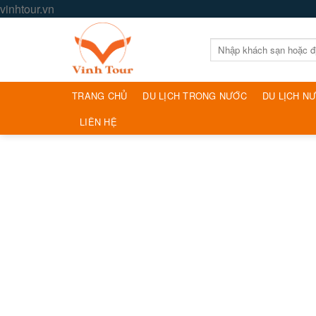
Skip
vinhtour.vn
to
content
Tìm
kiếm:
TRANG CHỦ
DU LỊCH TRONG NƯỚC
DU LỊCH N
LIÊN HỆ