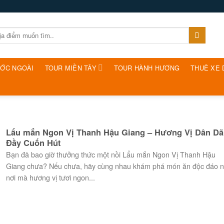
ƯỚC NGOÀI
TOUR MIỀN TÂY
TOUR HÀNH HƯƠNG
THUÊ XE 
Lẩu mắn Ngon Vị Thanh Hậu Giang – Hương Vị Dân Dã
Đầy Cuốn Hút
Bạn đã bao giờ thưởng thức một nồi Lẩu mắn Ngon Vị Thanh Hậu
Giang chưa? Nếu chưa, hãy cùng nhau khám phá món ăn độc đáo n
nơi mà hương vị tươi ngon...