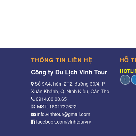
THÔNG TIN LIÊN HỆ
HỖ T
Công ty Du Lịch Vinh Tour
HOTLIN
Số 9A4, hẻm 2T2, đường 30/4, P.
Xuân Khánh, Q. Ninh Kiều, Cần Thơ
0914.00.00.65
MST: 1801737622
info.vinhtour@gmail.com
facebook.com/vinhtourvn/