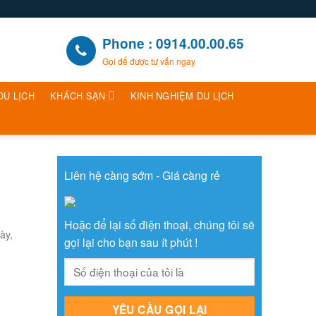
Phone : 0914.00.00.65
Gọi để được tư vấn ngay
DU LỊCH
KHÁCH SẠN
KINH NGHIỆM DU LỊCH
Liên hệ càng sớm - Giá càng rẻ
Hoặc để lại số điện thoại, chúng tôi sẽ
ày,
gọi lại cho bạn sau ít phút !