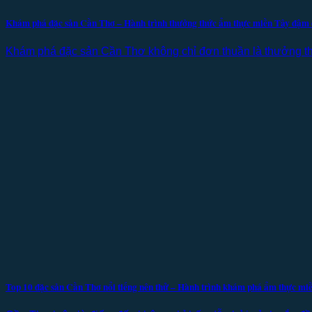
Khám phá đặc sản Cần Thơ – Hành trình thưởng thức ẩm thực miền Tây đậm
Khám phá đặc sản Cần Thơ không chỉ đơn thuần là thưởng th
Top 10 đặc sản Cần Thơ nổi tiếng nên thử – Hành trình khám phá ẩm thực mi