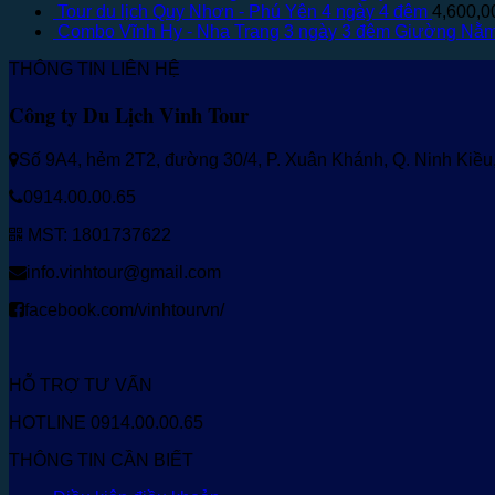
Tour du lịch Quy Nhơn - Phú Yên 4 ngày 4 đêm
4,600,
Combo Vĩnh Hy - Nha Trang 3 ngày 3 đêm Giường Nằ
THÔNG TIN LIÊN HỆ
Công ty Du Lịch Vinh Tour
Số 9A4, hẻm 2T2, đường 30/4, P. Xuân Khánh, Q. Ninh Kiề
0914.00.00.65
MST: 1801737622
info.vinhtour@gmail.com
facebook.com/vinhtourvn/
HỖ TRỢ TƯ VẤN
HOTLINE 0914.00.00.65
THÔNG TIN CẦN BIẾT