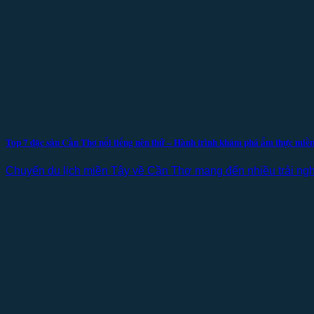
Top 7 đặc sản Cần Thơ nổi tiếng nên thử – Hành trình khám phá ẩm thực miề
Chuyến du lịch miền Tây về Cần Thơ mang đến nhiều trải ngh