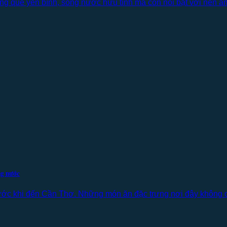
g quê yên bình, sông nước hữu tình mà còn nổi bật với nền ẩm
ng nước
ước khi đến Cần Thơ. Những món ăn đặc trưng nơi đây không c