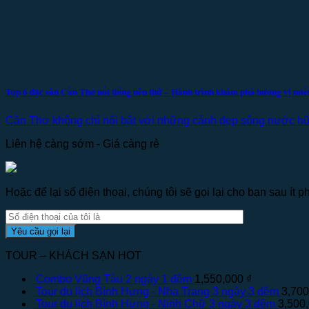
Top 6 đặc sản Cần Thơ nổi tiếng nên thử – Hành trình khám phá hương vị m
Cần Thơ không chỉ nổi bật với những cảnh đẹp sông nước hữu
Liên hệ càng sớm - Giá càng rẻ
Hoặc để lại số điện thoại, chúng tôi sẽ gọi lại cho bạn sau ít ph
TOUR – KHÁCH SẠN HOT
Combo Vũng Tàu 2 ngày 1 đêm
1,550,000
₫
Tour du lịch Bình Hưng - Nha Trang 3 ngày 3 đêm
3,70
Tour du lịch Bình Hưng - Ninh Chữ 3 ngày 3 đêm
3,500