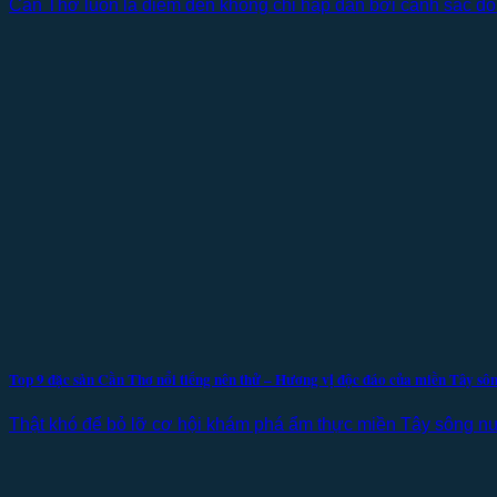
Cần Thơ luôn là điểm đến không chỉ hấp dẫn bởi cảnh sắc đồn
Top 9 đặc sản Cần Thơ nổi tiếng nên thử – Hương vị độc đáo của miền Tây sô
Thật khó để bỏ lỡ cơ hội khám phá ẩm thực miền Tây sông n