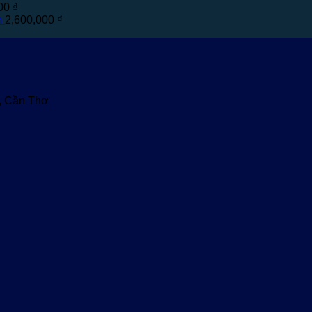
000
₫
m
2,600,000
₫
u, Cần Thơ