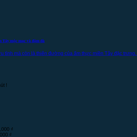
iền Tây mộc mạc và đậm đà
 tình mà còn là thiên đường của ẩm thực miền Tây đặc trưng.
út !
0,000
₫
,000
₫