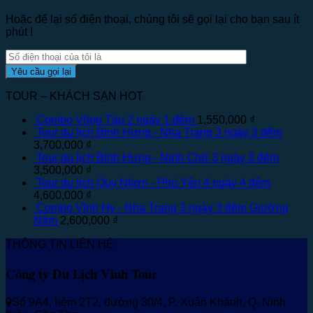
Hoặc để lại số điện thoại, chúng tôi sẽ gọi lại cho bạn sau ít
phút !
TOUR – KHÁCH SẠN HOT
Combo Vũng Tàu 2 ngày 1 đêm
1,550,000
₫
Tour du lịch Bình Hưng - Nha Trang 3 ngày 3 đêm
3,700,000
₫
Tour du lịch Bình Hưng - Ninh Chữ 3 ngày 3 đêm
3,500,000
₫
Tour du lịch Quy Nhơn - Phú Yên 4 ngày 4 đêm
4,600,000
₫
Combo Vĩnh Hy - Nha Trang 3 ngày 3 đêm Giường
Nằm
2,600,000
₫
THÔNG TIN LIÊN HỆ
Công ty Du Lịch Vinh Tour
Số 9A4, hẻm 2T2, đường 30/4, P. Xuân Khánh, Q. Ninh