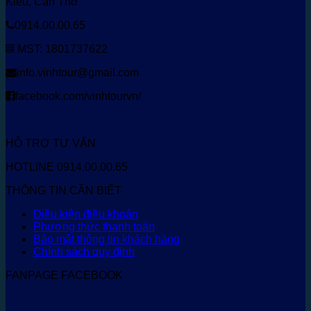
Kiều, Cần Thơ
0914.00.00.65
MST: 1801737622
info.vinhtour@gmail.com
facebook.com/vinhtourvn/
HỖ TRỢ TƯ VẤN
HOTLINE 0914.00.00.65
THÔNG TIN CẦN BIẾT
Điều kiện điều khoản
Phương thức thanh toán
Bảo mật thông tin khách hàng
Chính sách quy định
FANPAGE FACEBOOK