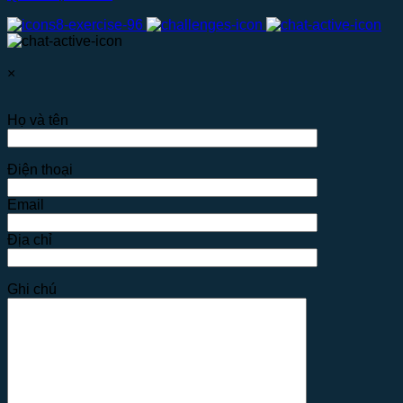
×
Họ và tên
Điện thoại
Email
Địa chỉ
Ghi chú