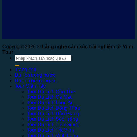
Copyright 2026 ©
Lắng nghe cảm xúc trải nghiệm từ Vinh
Tour
Tìm
kiếm:
Trang chủ
Du lịch trong nước
Du lịch nước ngoài
Tour Miền Tây
Tour Du Lịch Cần Thơ
Tour Du Lịch Cà Mau
Tour Du Lịch Long An
Tour Du Lịch Đồng Tháp
Tour Du Lịch Hậu Giang
Tour Du Lịch Sóc Trăng
Tour Du Lịch Tiền Giang
Tour Du Lịch Trà Vinh
Tour Du Lịch Vĩnh Long