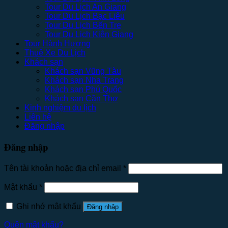
Tour Du Lịch An Giang
Tour Du Lịch Bạc Liêu
Tour Du Lịch Bến Tre
Tour Du Lịch Kiên Giang
Tour Hành Hương
Thuê Xe Du Lịch
Khách sạn
Khách sạn Vũng Tàu
Khách sạn Nha Trang
Khách sạn Phú Quốc
Khách sạn Cần Thơ
Kinh nghiệm du lịch
Liên hệ
Đăng nhập
Đăng nhập
Tên tài khoản hoặc địa chỉ email
*
Mật khẩu
*
Ghi nhớ mật khẩu
Đăng nhập
Quên mật khẩu?