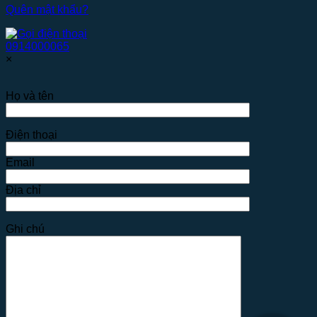
Quên mật khẩu?
0914000065
×
Họ và tên
Điện thoại
Email
Địa chỉ
Ghi chú