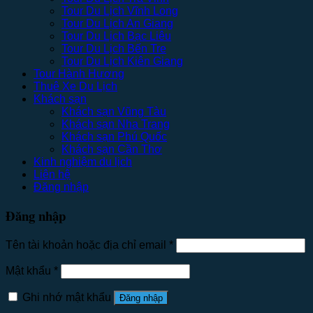
Tour Du Lịch Vĩnh Long
Tour Du Lịch An Giang
Tour Du Lịch Bạc Liêu
Tour Du Lịch Bến Tre
Tour Du Lịch Kiên Giang
Tour Hành Hương
Thuê Xe Du Lịch
Khách sạn
Khách sạn Vũng Tàu
Khách sạn Nha Trang
Khách sạn Phú Quốc
Khách sạn Cần Thơ
Kinh nghiệm du lịch
Liên hệ
Đăng nhập
Đăng nhập
Tên tài khoản hoặc địa chỉ email
*
Mật khẩu
*
Ghi nhớ mật khẩu
Đăng nhập