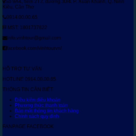
Số 9A4, hẻm 2T2, đường 30/4, P. Xuân Khánh, Q. Ninh
Kiều, Cần Thơ
0914.00.00.65
MST: 1801737622
info.vinhtour@gmail.com
facebook.com/vinhtourvn/
HỖ TRỢ TƯ VẤN
HOTLINE 0914.00.00.65
THÔNG TIN CẦN BIẾT
Điều kiện điều khoản
Phương thức thanh toán
Bảo mật thông tin khách hàng
Chính sách quy định
FANPAGE FACEBOOK