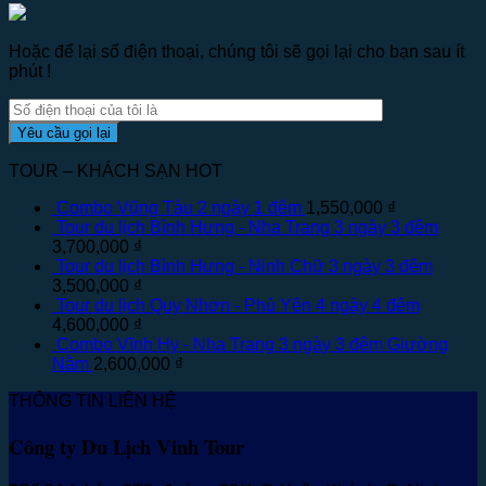
Hoặc để lại số điện thoại, chúng tôi sẽ gọi lại cho bạn sau ít
phút !
TOUR – KHÁCH SẠN HOT
Combo Vũng Tàu 2 ngày 1 đêm
1,550,000
₫
Tour du lịch Bình Hưng - Nha Trang 3 ngày 3 đêm
3,700,000
₫
Tour du lịch Bình Hưng - Ninh Chữ 3 ngày 3 đêm
3,500,000
₫
Tour du lịch Quy Nhơn - Phú Yên 4 ngày 4 đêm
4,600,000
₫
Combo Vĩnh Hy - Nha Trang 3 ngày 3 đêm Giường
Nằm
2,600,000
₫
THÔNG TIN LIÊN HỆ
Công ty Du Lịch Vinh Tour