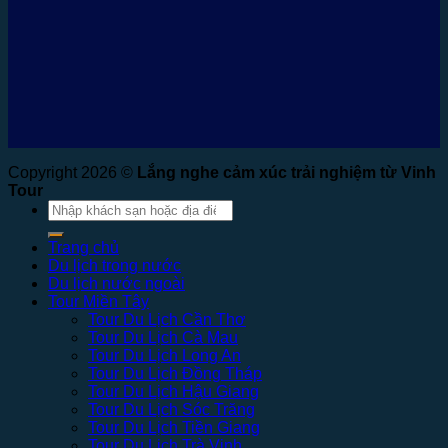
Copyright 2026 ©
Lắng nghe cảm xúc trải nghiệm từ Vinh
Tour
Tìm
kiếm:
Trang chủ
Du lịch trong nước
Du lịch nước ngoài
Tour Miền Tây
Tour Du Lịch Cần Thơ
Tour Du Lịch Cà Mau
Tour Du Lịch Long An
Tour Du Lịch Đồng Tháp
Tour Du Lịch Hậu Giang
Tour Du Lịch Sóc Trăng
Tour Du Lịch Tiền Giang
Tour Du Lịch Trà Vinh