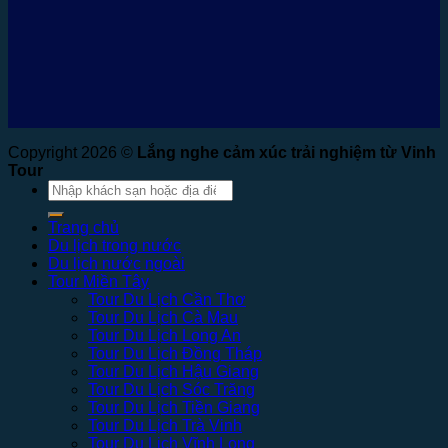
Copyright 2026 ©
Lắng nghe cảm xúc trải nghiệm từ Vinh
Tour
Tìm
kiếm:
Trang chủ
Du lịch trong nước
Du lịch nước ngoài
Tour Miền Tây
Tour Du Lịch Cần Thơ
Tour Du Lịch Cà Mau
Tour Du Lịch Long An
Tour Du Lịch Đồng Tháp
Tour Du Lịch Hậu Giang
Tour Du Lịch Sóc Trăng
Tour Du Lịch Tiền Giang
Tour Du Lịch Trà Vinh
Tour Du Lịch Vĩnh Long