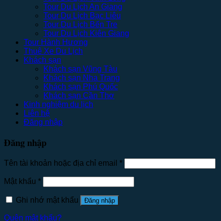
Tour Du Lịch An Giang
Tour Du Lịch Bạc Liêu
Tour Du Lịch Bến Tre
Tour Du Lịch Kiên Giang
Tour Hành Hương
Thuê Xe Du Lịch
Khách sạn
Khách sạn Vũng Tàu
Khách sạn Nha Trang
Khách sạn Phú Quốc
Khách sạn Cần Thơ
Kinh nghiệm du lịch
Liên hệ
Đăng nhập
Đăng nhập
Tên tài khoản hoặc địa chỉ email
*
Mật khẩu
*
Ghi nhớ mật khẩu
Đăng nhập
Quên mật khẩu?