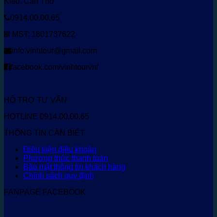
Kiều, Cần Thơ
0914.00.00.65
MST: 1801737622
info.vinhtour@gmail.com
facebook.com/vinhtourvn/
HỖ TRỢ TƯ VẤN
HOTLINE 0914.00.00.65
THÔNG TIN CẦN BIẾT
Điều kiện điều khoản
Phương thức thanh toán
Bảo mật thông tin khách hàng
Chính sách quy định
FANPAGE FACEBOOK