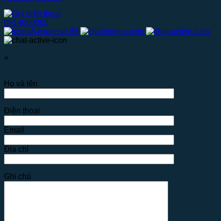
0914000065
×
Họ và tên
Điện thoại
Email
Địa chỉ
Ghi chú