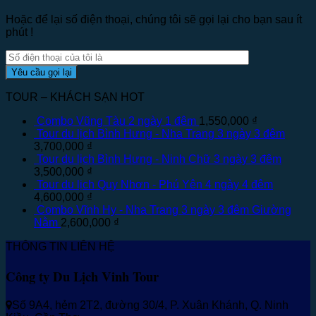
Hoặc để lại số điện thoại, chúng tôi sẽ gọi lại cho bạn sau ít
phút !
TOUR – KHÁCH SẠN HOT
Combo Vũng Tàu 2 ngày 1 đêm
1,550,000
₫
Tour du lịch Bình Hưng - Nha Trang 3 ngày 3 đêm
3,700,000
₫
Tour du lịch Bình Hưng - Ninh Chữ 3 ngày 3 đêm
3,500,000
₫
Tour du lịch Quy Nhơn - Phú Yên 4 ngày 4 đêm
4,600,000
₫
Combo Vĩnh Hy - Nha Trang 3 ngày 3 đêm Giường
Nằm
2,600,000
₫
THÔNG TIN LIÊN HỆ
Công ty Du Lịch Vinh Tour
Số 9A4, hẻm 2T2, đường 30/4, P. Xuân Khánh, Q. Ninh