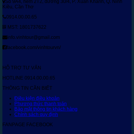
Số 9A4, hẻm 2T2, đường 30/4, P. Xuân Khánh, Q. Ninh
Kiều, Cần Thơ
0914.00.00.65
MST: 1801737622
info.vinhtour@gmail.com
facebook.com/vinhtourvn/
HỖ TRỢ TƯ VẤN
HOTLINE 0914.00.00.65
THÔNG TIN CẦN BIẾT
Điều kiện điều khoản
Phương thức thanh toán
Bảo mật thông tin khách hàng
Chính sách quy định
FANPAGE FACEBOOK