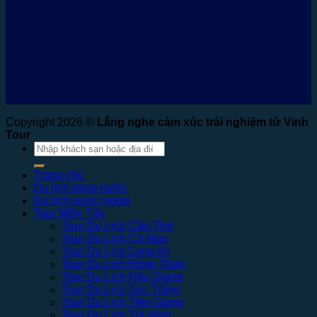
Copyright 2026 ©
Lắng nghe cảm xúc trải nghiệm từ Vinh
Tour
Tìm
kiếm:
Trang chủ
Du lịch trong nước
Du lịch nước ngoài
Tour Miền Tây
Tour Du Lịch Cần Thơ
Tour Du Lịch Cà Mau
Tour Du Lịch Long An
Tour Du Lịch Đồng Tháp
Tour Du Lịch Hậu Giang
Tour Du Lịch Sóc Trăng
Tour Du Lịch Tiền Giang
Tour Du Lịch Trà Vinh