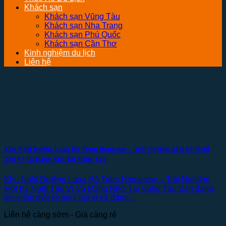
Khách sạn
Khách sạn Vũng Tàu
Khách sạn Nha Trang
Khách sạn Phú Quốc
Khách sạn Cần Thơ
Kinh nghiệm du lịch
Liên hệ
Khu Nghỉ Dưỡng Lana Hồ Tràm Homestay – Trải Nghiệm Một Kỳ Nghỉ
Thú Vị Và Đáng Nhớ Tại Vũng Tàu
Khu Nghỉ Dưỡng Lana Hồ Tràm Homestay – Trải Nghiệm
Một Kỳ Nghỉ Thú Vị Và Đáng Nhớ Tại Vũng Tàu Bạn đang
tìm kiếm một kỳ nghỉ thú vị và đáng...
Liên hệ càng sớm - Giá càng rẻ