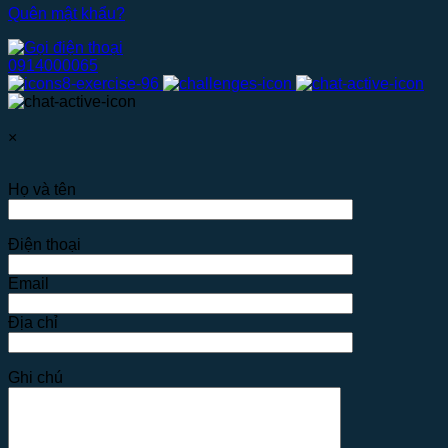
Quên mật khẩu?
0914000065
×
Họ và tên
Điện thoại
Email
Địa chỉ
Ghi chú