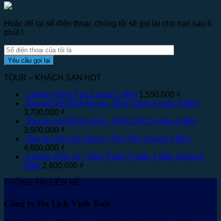
Hoặc để lại số điện thoại, chúng tôi sẽ gọi lại cho bạn sau ít
phút !
TOUR – KHÁCH SẠN HOT
Combo Vũng Tàu 2 ngày 1 đêm
1,550,000
₫
Tour du lịch Bình Hưng - Nha Trang 3 ngày 3 đêm
3,700,000
₫
Tour du lịch Bình Hưng - Ninh Chữ 3 ngày 3 đêm
3,500,000
₫
Tour du lịch Quy Nhơn - Phú Yên 4 ngày 4 đêm
4,600,000
₫
Combo Vĩnh Hy - Nha Trang 3 ngày 3 đêm Giường
Nằm
2,600,000
₫
THÔNG TIN LIÊN HỆ
Công ty Du Lịch Vinh Tour