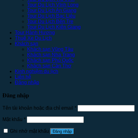
Tour Du Lịch Vĩnh Long
Tour Du Lịch An Giang
Tour Du Lịch Bạc Liêu
Tour Du Lịch Bến Tre
Tour Du Lịch Kiên Giang
Tour Hành Hương
Thuê Xe Du Lịch
Khách sạn
Khách sạn Vũng Tàu
Khách sạn Nha Trang
Khách sạn Phú Quốc
Khách sạn Cần Thơ
Kinh nghiệm du lịch
Liên hệ
Đăng nhập
Đăng nhập
Tên tài khoản hoặc địa chỉ email
*
Mật khẩu
*
Ghi nhớ mật khẩu
Đăng nhập