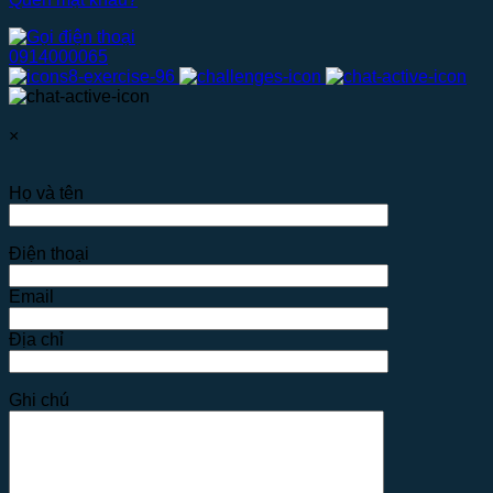
0914000065
×
Họ và tên
Điện thoại
Email
Địa chỉ
Ghi chú