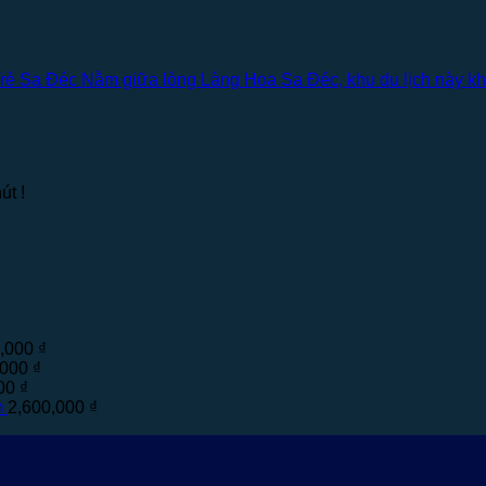
ẻ Sa Đéc Nằm giữa lòng Làng Hoa Sa Đéc, khu du lịch này khôn
út !
0,000
₫
,000
₫
000
₫
m
2,600,000
₫