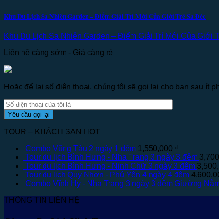
Khu Du Lịch Sa Nhiên Garden – Điểm Giải Trí Mới Của Giới Trẻ Sa Đéc
Khu Du Lịch Sa Nhiên Garden – Điểm Giải Trí Mới Của Giới Tr
Liên hệ càng sớm - Giá càng rẻ
Hoặc để lại số điện thoại, chúng tôi sẽ gọi lại cho bạn sau ít ph
TOUR – KHÁCH SẠN HOT
Combo Vũng Tàu 2 ngày 1 đêm
1,550,000
₫
Tour du lịch Bình Hưng - Nha Trang 3 ngày 3 đêm
3,70
Tour du lịch Bình Hưng - Ninh Chữ 3 ngày 3 đêm
3,500
Tour du lịch Quy Nhơn - Phú Yên 4 ngày 4 đêm
4,600,
Combo Vĩnh Hy - Nha Trang 3 ngày 3 đêm Giường Nằ
THÔNG TIN LIÊN HỆ