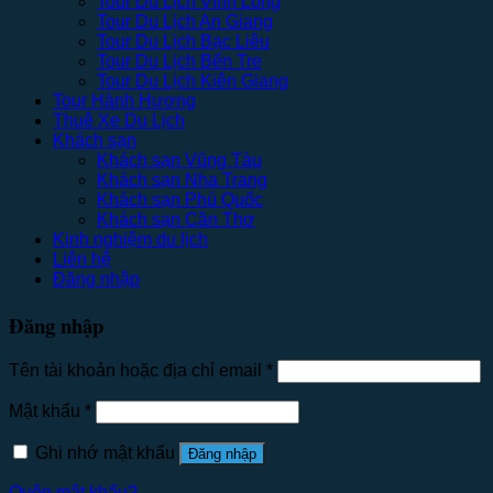
Tour Du Lịch Vĩnh Long
Tour Du Lịch An Giang
Tour Du Lịch Bạc Liêu
Tour Du Lịch Bến Tre
Tour Du Lịch Kiên Giang
Tour Hành Hương
Thuê Xe Du Lịch
Khách sạn
Khách sạn Vũng Tàu
Khách sạn Nha Trang
Khách sạn Phú Quốc
Khách sạn Cần Thơ
Kinh nghiệm du lịch
Liên hệ
Đăng nhập
Đăng nhập
Tên tài khoản hoặc địa chỉ email
*
Mật khẩu
*
Ghi nhớ mật khẩu
Đăng nhập
Quên mật khẩu?