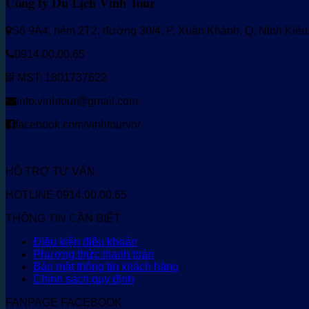
Công ty Du Lịch Vinh Tour
Số 9A4, hẻm 2T2, đường 30/4, P. Xuân Khánh, Q. Ninh Kiề
0914.00.00.65
MST: 1801737622
info.vinhtour@gmail.com
facebook.com/vinhtourvn/
HỖ TRỢ TƯ VẤN
HOTLINE 0914.00.00.65
THÔNG TIN CẦN BIẾT
Điều kiện điều khoản
Phương thức thanh toán
Bảo mật thông tin khách hàng
Chính sách quy định
FANPAGE FACEBOOK