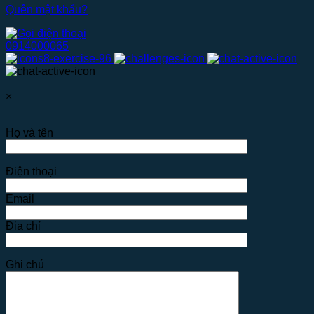
Quên mật khẩu?
0914000065
×
Họ và tên
Điện thoại
Email
Địa chỉ
Ghi chú