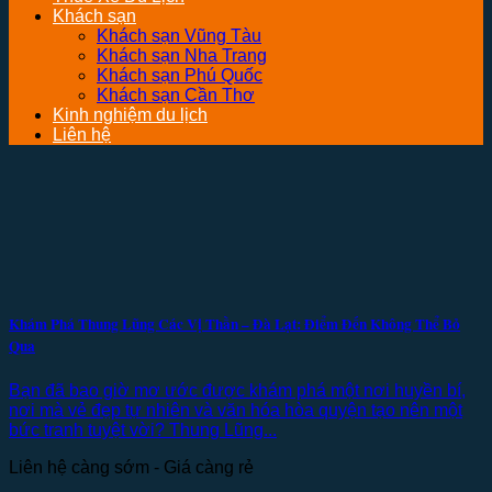
Khách sạn
Khách sạn Vũng Tàu
Khách sạn Nha Trang
Khách sạn Phú Quốc
Khách sạn Cần Thơ
Kinh nghiệm du lịch
Liên hệ
Khám Phá Thung Lũng Các Vị Thần – Đà Lạt: Điểm Đến Không Thể Bỏ
Qua
Bạn đã bao giờ mơ ước được khám phá một nơi huyền bí,
nơi mà vẻ đẹp tự nhiên và văn hóa hòa quyện tạo nên một
bức tranh tuyệt vời? Thung Lũng...
Liên hệ càng sớm - Giá càng rẻ