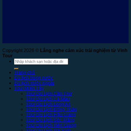
Copyright 2026 ©
Lắng nghe cảm xúc trải nghiệm từ Vinh
Tour
Tìm
kiếm:
Trang chủ
Du lịch trong nước
Du lịch nước ngoài
Tour Miền Tây
Tour Du Lịch Cần Thơ
Tour Du Lịch Cà Mau
Tour Du Lịch Long An
Tour Du Lịch Đồng Tháp
Tour Du Lịch Hậu Giang
Tour Du Lịch Sóc Trăng
Tour Du Lịch Tiền Giang
Tour Du Lịch Trà Vinh