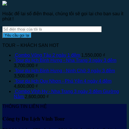
Hoặc để lại số điện thoại, chúng tôi sẽ gọi lại cho bạn sau ít
phút !
TOUR – KHÁCH SẠN HOT
Combo Vũng Tàu 2 ngày 1 đêm
1,550,000
₫
Tour du lịch Bình Hưng - Nha Trang 3 ngày 3 đêm
3,700,000
₫
Tour du lịch Bình Hưng - Ninh Chữ 3 ngày 3 đêm
3,500,000
₫
Tour du lịch Quy Nhơn - Phú Yên 4 ngày 4 đêm
4,600,000
₫
Combo Vĩnh Hy - Nha Trang 3 ngày 3 đêm Giường
Nằm
2,600,000
₫
THÔNG TIN LIÊN HỆ
Công ty Du Lịch Vinh Tour