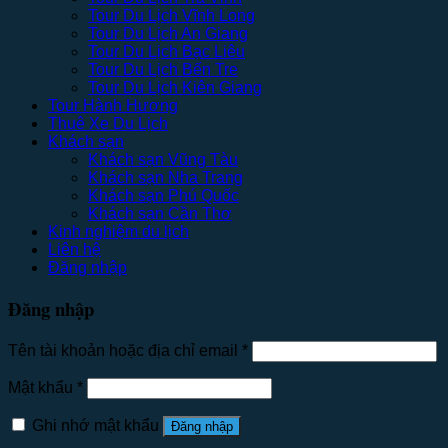
Tour Du Lịch Vĩnh Long
Tour Du Lịch An Giang
Tour Du Lịch Bạc Liêu
Tour Du Lịch Bến Tre
Tour Du Lịch Kiên Giang
Tour Hành Hương
Thuê Xe Du Lịch
Khách sạn
Khách sạn Vũng Tàu
Khách sạn Nha Trang
Khách sạn Phú Quốc
Khách sạn Cần Thơ
Kinh nghiệm du lịch
Liên hệ
Đăng nhập
Đăng nhập
Tên tài khoản hoặc địa chỉ email
*
Mật khẩu
*
Ghi nhớ mật khẩu
Đăng nhập