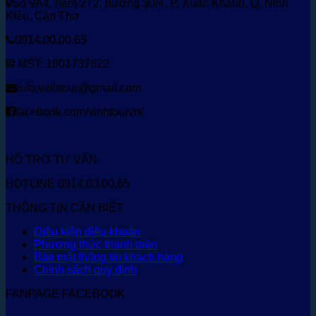
Số 9A4, hẻm 2T2, đường 30/4, P. Xuân Khánh, Q. Ninh
Kiều, Cần Thơ
0914.00.00.65
MST: 1801737622
info.vinhtour@gmail.com
facebook.com/vinhtourvn/
HỖ TRỢ TƯ VẤN
HOTLINE 0914.00.00.65
THÔNG TIN CẦN BIẾT
Điều kiện điều khoản
Phương thức thanh toán
Bảo mật thông tin khách hàng
Chính sách quy định
FANPAGE FACEBOOK