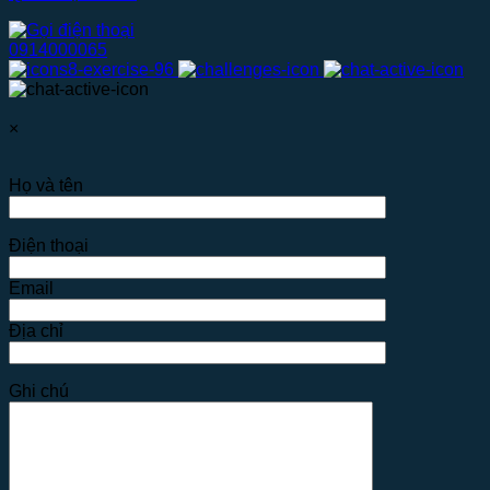
0914000065
×
Họ và tên
Điện thoại
Email
Địa chỉ
Ghi chú