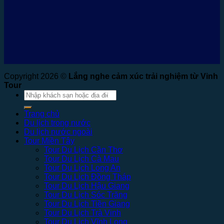
Copyright 2026 ©
Lắng nghe cảm xúc trải nghiệm từ Vinh
Tour
Tìm
kiếm:
Trang chủ
Du lịch trong nước
Du lịch nước ngoài
Tour Miền Tây
Tour Du Lịch Cần Thơ
Tour Du Lịch Cà Mau
Tour Du Lịch Long An
Tour Du Lịch Đồng Tháp
Tour Du Lịch Hậu Giang
Tour Du Lịch Sóc Trăng
Tour Du Lịch Tiền Giang
Tour Du Lịch Trà Vinh
Tour Du Lịch Vĩnh Long