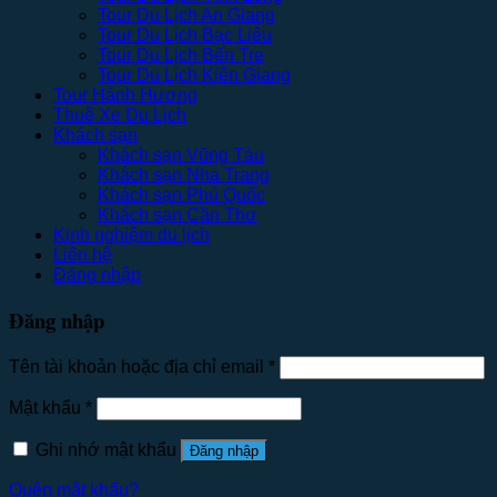
Tour Du Lịch An Giang
Tour Du Lịch Bạc Liêu
Tour Du Lịch Bến Tre
Tour Du Lịch Kiên Giang
Tour Hành Hương
Thuê Xe Du Lịch
Khách sạn
Khách sạn Vũng Tàu
Khách sạn Nha Trang
Khách sạn Phú Quốc
Khách sạn Cần Thơ
Kinh nghiệm du lịch
Liên hệ
Đăng nhập
Đăng nhập
Tên tài khoản hoặc địa chỉ email
*
Mật khẩu
*
Ghi nhớ mật khẩu
Đăng nhập
Quên mật khẩu?