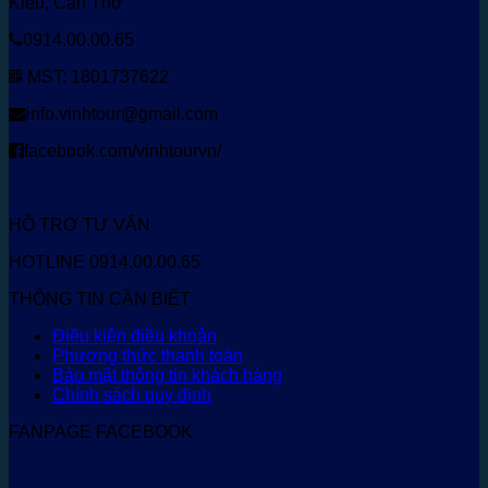
Kiều, Cần Thơ
0914.00.00.65
MST: 1801737622
info.vinhtour@gmail.com
facebook.com/vinhtourvn/
HỖ TRỢ TƯ VẤN
HOTLINE 0914.00.00.65
THÔNG TIN CẦN BIẾT
Điều kiện điều khoản
Phương thức thanh toán
Bảo mật thông tin khách hàng
Chính sách quy định
FANPAGE FACEBOOK