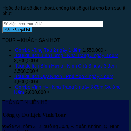
Hoặc để lại số điện thoại, chúng tôi sẽ gọi lại cho bạn sau ít
phút !
TOUR – KHÁCH SẠN HOT
Combo Vũng Tàu 2 ngày 1 đêm
1,550,000
₫
Tour du lịch Bình Hưng - Nha Trang 3 ngày 3 đêm
3,700,000
₫
Tour du lịch Bình Hưng - Ninh Chữ 3 ngày 3 đêm
3,500,000
₫
Tour du lịch Quy Nhơn - Phú Yên 4 ngày 4 đêm
4,600,000
₫
Combo Vĩnh Hy - Nha Trang 3 ngày 3 đêm Giường
Nằm
2,600,000
₫
THÔNG TIN LIÊN HỆ
Công ty Du Lịch Vinh Tour
Số 9A4, hẻm 2T2, đường 30/4, P. Xuân Khánh, Q. Ninh