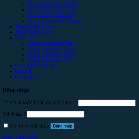
Tour Du Lịch An Giang
Tour Du Lịch Bạc Liêu
Tour Du Lịch Bến Tre
Tour Du Lịch Kiên Giang
Tour Hành Hương
Thuê Xe Du Lịch
Khách sạn
Khách sạn Vũng Tàu
Khách sạn Nha Trang
Khách sạn Phú Quốc
Khách sạn Cần Thơ
Kinh nghiệm du lịch
Liên hệ
Đăng nhập
Đăng nhập
Tên tài khoản hoặc địa chỉ email
*
Mật khẩu
*
Ghi nhớ mật khẩu
Đăng nhập
Quên mật khẩu?