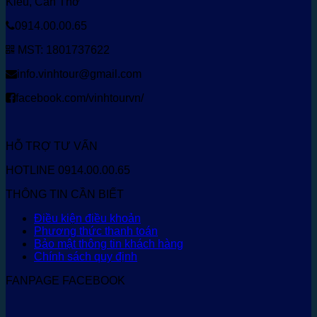
Kiều, Cần Thơ
0914.00.00.65
MST: 1801737622
info.vinhtour@gmail.com
facebook.com/vinhtourvn/
HỖ TRỢ TƯ VẤN
HOTLINE 0914.00.00.65
THÔNG TIN CẦN BIẾT
Điều kiện điều khoản
Phương thức thanh toán
Bảo mật thông tin khách hàng
Chính sách quy định
FANPAGE FACEBOOK