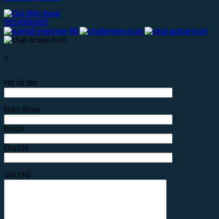
0914000065
×
Họ và tên
Điện thoại
Email
Địa chỉ
Ghi chú