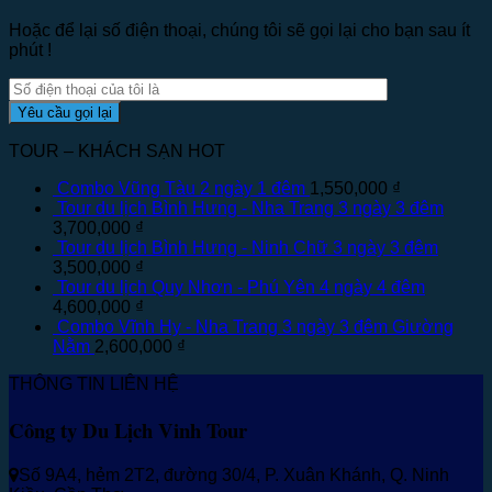
Hoặc để lại số điện thoại, chúng tôi sẽ gọi lại cho bạn sau ít
phút !
TOUR – KHÁCH SẠN HOT
Combo Vũng Tàu 2 ngày 1 đêm
1,550,000
₫
Tour du lịch Bình Hưng - Nha Trang 3 ngày 3 đêm
3,700,000
₫
Tour du lịch Bình Hưng - Ninh Chữ 3 ngày 3 đêm
3,500,000
₫
Tour du lịch Quy Nhơn - Phú Yên 4 ngày 4 đêm
4,600,000
₫
Combo Vĩnh Hy - Nha Trang 3 ngày 3 đêm Giường
Nằm
2,600,000
₫
THÔNG TIN LIÊN HỆ
Công ty Du Lịch Vinh Tour
Số 9A4, hẻm 2T2, đường 30/4, P. Xuân Khánh, Q. Ninh