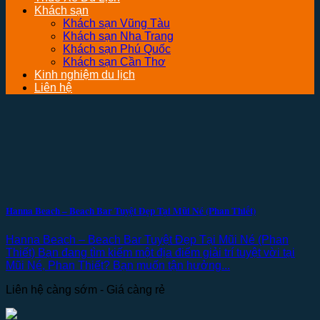
Khách sạn
Khách sạn Vũng Tàu
Khách sạn Nha Trang
Khách sạn Phú Quốc
Khách sạn Cần Thơ
Kinh nghiệm du lịch
Liên hệ
Hanna Beach – Beach Bar Tuyệt Đẹp Tại Mũi Né (Phan Thiết)
Hanna Beach – Beach Bar Tuyệt Đẹp Tại Mũi Né (Phan
Thiết) Bạn đang tìm kiếm một địa điểm giải trí tuyệt vời tại
Mũi Né, Phan Thiết? Bạn muốn tận hưởng...
Liên hệ càng sớm - Giá càng rẻ