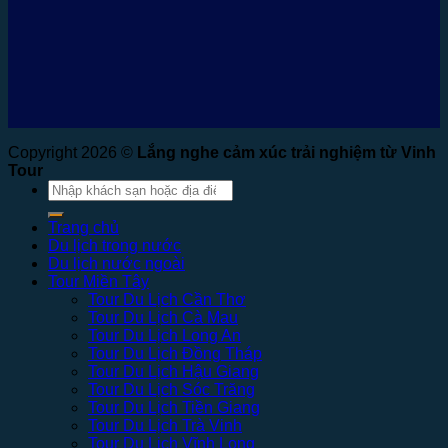
Copyright 2026 ©
Lắng nghe cảm xúc trải nghiệm từ Vinh
Tour
Tìm
kiếm:
Trang chủ
Du lịch trong nước
Du lịch nước ngoài
Tour Miền Tây
Tour Du Lịch Cần Thơ
Tour Du Lịch Cà Mau
Tour Du Lịch Long An
Tour Du Lịch Đồng Tháp
Tour Du Lịch Hậu Giang
Tour Du Lịch Sóc Trăng
Tour Du Lịch Tiền Giang
Tour Du Lịch Trà Vinh
Tour Du Lịch Vĩnh Long