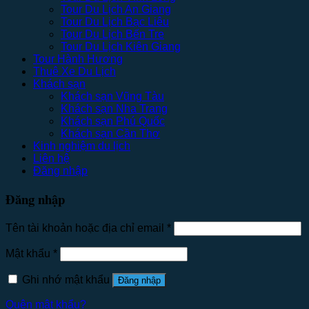
Tour Du Lịch An Giang
Tour Du Lịch Bạc Liêu
Tour Du Lịch Bến Tre
Tour Du Lịch Kiên Giang
Tour Hành Hương
Thuê Xe Du Lịch
Khách sạn
Khách sạn Vũng Tàu
Khách sạn Nha Trang
Khách sạn Phú Quốc
Khách sạn Cần Thơ
Kinh nghiệm du lịch
Liên hệ
Đăng nhập
Đăng nhập
Tên tài khoản hoặc địa chỉ email
*
Mật khẩu
*
Ghi nhớ mật khẩu
Đăng nhập
Quên mật khẩu?