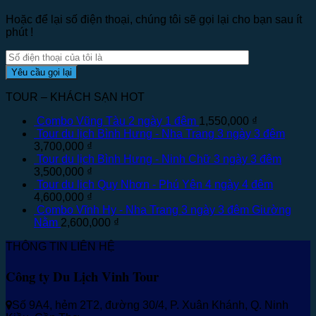
Hoặc để lại số điện thoại, chúng tôi sẽ gọi lại cho bạn sau ít
phút !
TOUR – KHÁCH SẠN HOT
Combo Vũng Tàu 2 ngày 1 đêm
1,550,000
₫
Tour du lịch Bình Hưng - Nha Trang 3 ngày 3 đêm
3,700,000
₫
Tour du lịch Bình Hưng - Ninh Chữ 3 ngày 3 đêm
3,500,000
₫
Tour du lịch Quy Nhơn - Phú Yên 4 ngày 4 đêm
4,600,000
₫
Combo Vĩnh Hy - Nha Trang 3 ngày 3 đêm Giường
Nằm
2,600,000
₫
THÔNG TIN LIÊN HỆ
Công ty Du Lịch Vinh Tour
Số 9A4, hẻm 2T2, đường 30/4, P. Xuân Khánh, Q. Ninh