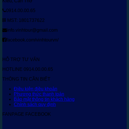
Kiều, Cần Thơ
0914.00.00.65
MST: 1801737622
info.vinhtour@gmail.com
facebook.com/vinhtourvn/
HỖ TRỢ TƯ VẤN
HOTLINE 0914.00.00.65
THÔNG TIN CẦN BIẾT
Điều kiện điều khoản
Phương thức thanh toán
Bảo mật thông tin khách hàng
Chính sách quy định
FANPAGE FACEBOOK