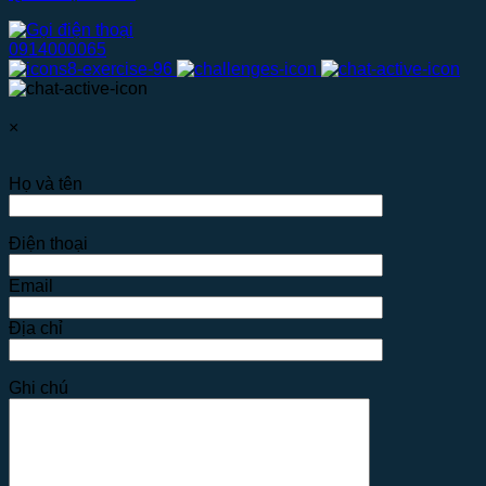
0914000065
×
Họ và tên
Điện thoại
Email
Địa chỉ
Ghi chú