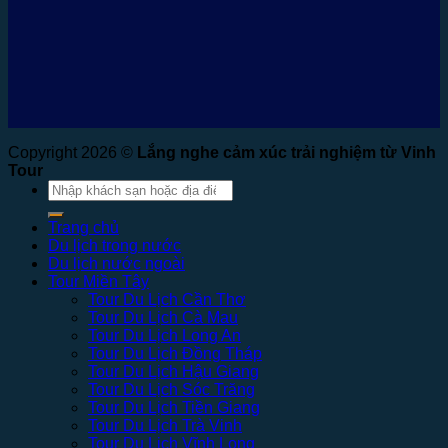
Copyright 2026 ©
Lắng nghe cảm xúc trải nghiệm từ Vinh
Tour
Tìm
kiếm:
Trang chủ
Du lịch trong nước
Du lịch nước ngoài
Tour Miền Tây
Tour Du Lịch Cần Thơ
Tour Du Lịch Cà Mau
Tour Du Lịch Long An
Tour Du Lịch Đồng Tháp
Tour Du Lịch Hậu Giang
Tour Du Lịch Sóc Trăng
Tour Du Lịch Tiền Giang
Tour Du Lịch Trà Vinh
Tour Du Lịch Vĩnh Long