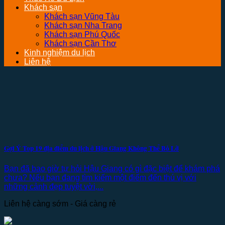
Khách sạn
Khách sạn Vũng Tàu
Khách sạn Nha Trang
Khách sạn Phú Quốc
Khách sạn Cần Thơ
Kinh nghiệm du lịch
Liên hệ
Gợi Ý Top 19 địa điểm du lịch ở Hậu Giang Không Thể Bỏ Lỡ
Bạn đã bao giờ tự hỏi Hậu Giang có gì đặc biệt để khám phá
chưa? Nếu bạn đang tìm kiếm một điểm đến thú vị với
những cảnh đẹp tuyệt vời,...
Liên hệ càng sớm - Giá càng rẻ