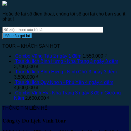
Hoặc để lại số điện thoại, chúng tôi sẽ gọi lại cho bạn sau ít
phút !
TOUR – KHÁCH SẠN HOT
Combo Vũng Tàu 2 ngày 1 đêm
1,550,000
₫
Tour du lịch Bình Hưng - Nha Trang 3 ngày 3 đêm
3,700,000
₫
Tour du lịch Bình Hưng - Ninh Chữ 3 ngày 3 đêm
3,500,000
₫
Tour du lịch Quy Nhơn - Phú Yên 4 ngày 4 đêm
4,600,000
₫
Combo Vĩnh Hy - Nha Trang 3 ngày 3 đêm Giường
Nằm
2,600,000
₫
THÔNG TIN LIÊN HỆ
Công ty Du Lịch Vinh Tour