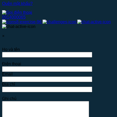
Quên mật khẩu?
0914000065
×
Họ và tên
Điện thoại
Email
Địa chỉ
Ghi chú