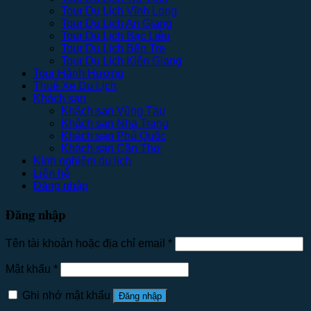
Tour Du Lịch Vĩnh Long
Tour Du Lịch An Giang
Tour Du Lịch Bạc Liêu
Tour Du Lịch Bến Tre
Tour Du Lịch Kiên Giang
Tour Hành Hương
Thuê Xe Du Lịch
Khách sạn
Khách sạn Vũng Tàu
Khách sạn Nha Trang
Khách sạn Phú Quốc
Khách sạn Cần Thơ
Kinh nghiệm du lịch
Liên hệ
Đăng nhập
Đăng nhập
Tên tài khoản hoặc địa chỉ email
*
Mật khẩu
*
Ghi nhớ mật khẩu
Đăng nhập