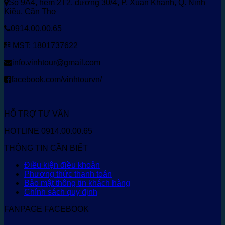
Số 9A4, hẻm 2T2, đường 30/4, P. Xuân Khánh, Q. Ninh
Kiều, Cần Thơ
0914.00.00.65
MST: 1801737622
info.vinhtour@gmail.com
facebook.com/vinhtourvn/
HỖ TRỢ TƯ VẤN
HOTLINE 0914.00.00.65
THÔNG TIN CẦN BIẾT
Điều kiện điều khoản
Phương thức thanh toán
Bảo mật thông tin khách hàng
Chính sách quy định
FANPAGE FACEBOOK