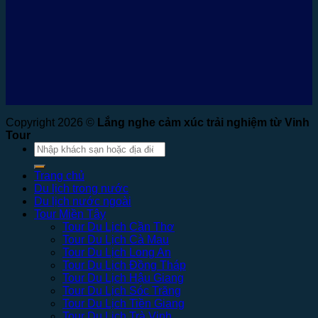
Copyright 2026 ©
Lắng nghe cảm xúc trải nghiệm từ Vinh
Tour
Tìm
kiếm:
Trang chủ
Du lịch trong nước
Du lịch nước ngoài
Tour Miền Tây
Tour Du Lịch Cần Thơ
Tour Du Lịch Cà Mau
Tour Du Lịch Long An
Tour Du Lịch Đồng Tháp
Tour Du Lịch Hậu Giang
Tour Du Lịch Sóc Trăng
Tour Du Lịch Tiền Giang
Tour Du Lịch Trà Vinh