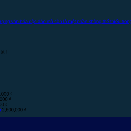
ượng văn hóa độc đáo mà còn là một phần không thể thiếu tron
út !
0,000
₫
,000
₫
000
₫
m
2,600,000
₫