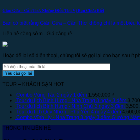
Giàn Gừa – Cần Thơ: Những Điều Thú Vị Bạn Chưa Biết
Bạn có biết rằng Giàn Gừa – Cần Thơ không chỉ là một biểu t
Liên hệ càng sớm - Giá càng rẻ
Hoặc để lại số điện thoại, chúng tôi sẽ gọi lại cho bạn sau ít ph
TOUR – KHÁCH SẠN HOT
Combo Vũng Tàu 2 ngày 1 đêm
1,550,000
₫
Tour du lịch Bình Hưng - Nha Trang 3 ngày 3 đêm
3,70
Tour du lịch Bình Hưng - Ninh Chữ 3 ngày 3 đêm
3,500
Tour du lịch Quy Nhơn - Phú Yên 4 ngày 4 đêm
4,600,
Combo Vĩnh Hy - Nha Trang 3 ngày 3 đêm Giường Nằ
THÔNG TIN LIÊN HỆ