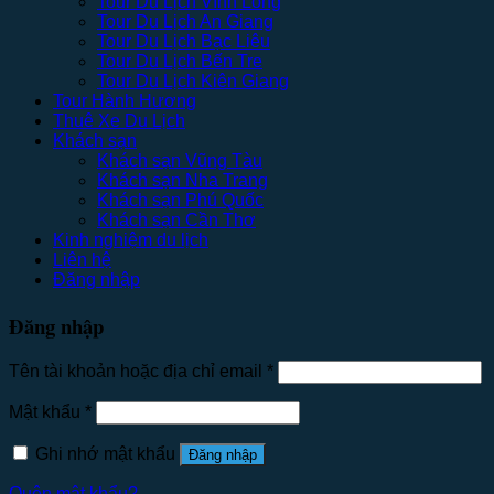
Tour Du Lịch Vĩnh Long
Tour Du Lịch An Giang
Tour Du Lịch Bạc Liêu
Tour Du Lịch Bến Tre
Tour Du Lịch Kiên Giang
Tour Hành Hương
Thuê Xe Du Lịch
Khách sạn
Khách sạn Vũng Tàu
Khách sạn Nha Trang
Khách sạn Phú Quốc
Khách sạn Cần Thơ
Kinh nghiệm du lịch
Liên hệ
Đăng nhập
Đăng nhập
Tên tài khoản hoặc địa chỉ email
*
Mật khẩu
*
Ghi nhớ mật khẩu
Đăng nhập
Quên mật khẩu?