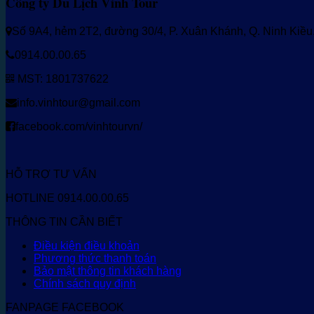
Công ty Du Lịch Vinh Tour
Số 9A4, hẻm 2T2, đường 30/4, P. Xuân Khánh, Q. Ninh Kiề
0914.00.00.65
MST: 1801737622
info.vinhtour@gmail.com
facebook.com/vinhtourvn/
HỖ TRỢ TƯ VẤN
HOTLINE 0914.00.00.65
THÔNG TIN CẦN BIẾT
Điều kiện điều khoản
Phương thức thanh toán
Bảo mật thông tin khách hàng
Chính sách quy định
FANPAGE FACEBOOK