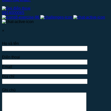
0914000065
×
Họ và tên
Điện thoại
Email
Địa chỉ
Ghi chú