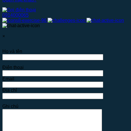
0914000065
×
Họ và tên
Điện thoại
Email
Địa chỉ
Ghi chú