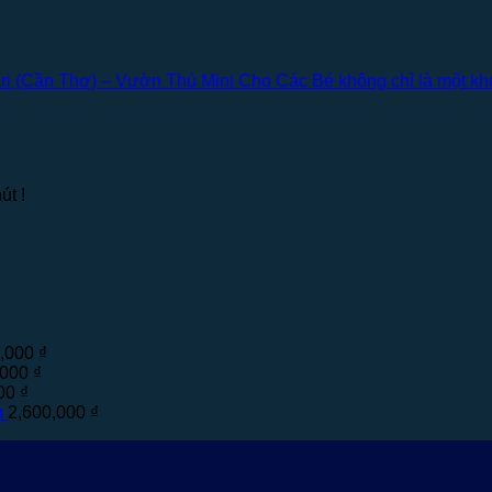
i (Cần Thơ) – Vườn Thú Mini Cho Các Bé không chỉ là một khu 
út !
0,000
₫
,000
₫
000
₫
m
2,600,000
₫