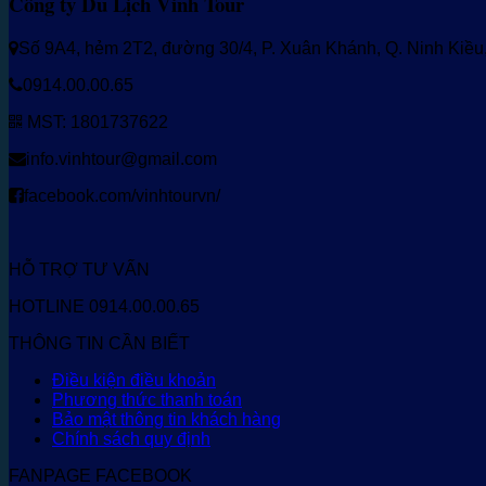
Công ty Du Lịch Vinh Tour
Số 9A4, hẻm 2T2, đường 30/4, P. Xuân Khánh, Q. Ninh Kiề
0914.00.00.65
MST: 1801737622
info.vinhtour@gmail.com
facebook.com/vinhtourvn/
HỖ TRỢ TƯ VẤN
HOTLINE 0914.00.00.65
THÔNG TIN CẦN BIẾT
Điều kiện điều khoản
Phương thức thanh toán
Bảo mật thông tin khách hàng
Chính sách quy định
FANPAGE FACEBOOK