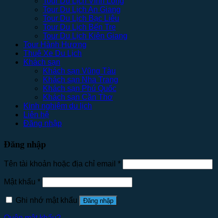
Tour Du Lịch Vĩnh Long
Tour Du Lịch An Giang
Tour Du Lịch Bạc Liêu
Tour Du Lịch Bến Tre
Tour Du Lịch Kiên Giang
Tour Hành Hương
Thuê Xe Du Lịch
Khách sạn
Khách sạn Vũng Tàu
Khách sạn Nha Trang
Khách sạn Phú Quốc
Khách sạn Cần Thơ
Kinh nghiệm du lịch
Liên hệ
Đăng nhập
Đăng nhập
Tên tài khoản hoặc địa chỉ email
*
Mật khẩu
*
Ghi nhớ mật khẩu
Đăng nhập
Quên mật khẩu?