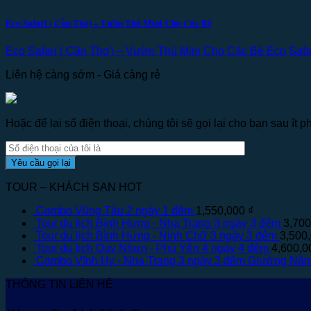
Eco Safari ( Cần Thơ) – Vườn Thú Mini Cho Các Bé
Eco Safari ( Cần Thơ) – Vườn Thú Mini Cho Các Bé Eco Safar
Liên hệ càng sớm - Giá càng rẻ
Hoặc để lại số điện thoại, chúng tôi sẽ gọi lại cho bạn sau ít ph
TOUR – KHÁCH SẠN HOT
Combo Vũng Tàu 2 ngày 1 đêm
1,550,000
₫
Tour du lịch Bình Hưng - Nha Trang 3 ngày 3 đêm
3,70
Tour du lịch Bình Hưng - Ninh Chữ 3 ngày 3 đêm
3,500
Tour du lịch Quy Nhơn - Phú Yên 4 ngày 4 đêm
4,600,
Combo Vĩnh Hy - Nha Trang 3 ngày 3 đêm Giường Nằ
THÔNG TIN LIÊN HỆ