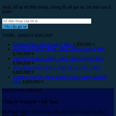
Hoặc để lại số điện thoại, chúng tôi sẽ gọi lại cho bạn sau ít
phút !
TOUR – KHÁCH SẠN HOT
Combo Vũng Tàu 2 ngày 1 đêm
1,550,000
₫
Tour du lịch Bình Hưng - Nha Trang 3 ngày 3 đêm
3,700,000
₫
Tour du lịch Bình Hưng - Ninh Chữ 3 ngày 3 đêm
3,500,000
₫
Tour du lịch Quy Nhơn - Phú Yên 4 ngày 4 đêm
4,600,000
₫
Combo Vĩnh Hy - Nha Trang 3 ngày 3 đêm Giường
Nằm
2,600,000
₫
THÔNG TIN LIÊN HỆ
Công ty Du Lịch Vinh Tour
Số 9A4, hẻm 2T2, đường 30/4, P. Xuân Khánh, Q. Ninh