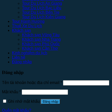
Tour Du Lịch An Giang
Tour Du Lịch Bạc Liêu
Tour Du Lịch Bến Tre
Tour Du Lịch Kiên Giang
Tour Hành Hương
Thuê Xe Du Lịch
Khách sạn
Khách sạn Vũng Tàu
Khách sạn Nha Trang
Khách sạn Phú Quốc
Khách sạn Cần Thơ
Kinh nghiệm du lịch
Liên hệ
Đăng nhập
Đăng nhập
Tên tài khoản hoặc địa chỉ email
*
Mật khẩu
*
Ghi nhớ mật khẩu
Đăng nhập
Quên mật khẩu?