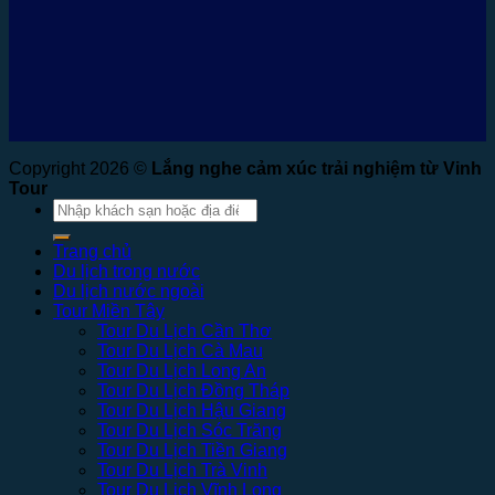
Copyright 2026 ©
Lắng nghe cảm xúc trải nghiệm từ Vinh
Tour
Tìm
kiếm:
Trang chủ
Du lịch trong nước
Du lịch nước ngoài
Tour Miền Tây
Tour Du Lịch Cần Thơ
Tour Du Lịch Cà Mau
Tour Du Lịch Long An
Tour Du Lịch Đồng Tháp
Tour Du Lịch Hậu Giang
Tour Du Lịch Sóc Trăng
Tour Du Lịch Tiền Giang
Tour Du Lịch Trà Vinh
Tour Du Lịch Vĩnh Long