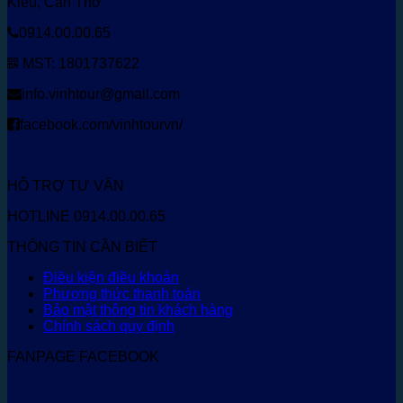
Kiều, Cần Thơ
0914.00.00.65
MST: 1801737622
info.vinhtour@gmail.com
facebook.com/vinhtourvn/
HỖ TRỢ TƯ VẤN
HOTLINE 0914.00.00.65
THÔNG TIN CẦN BIẾT
Điều kiện điều khoản
Phương thức thanh toán
Bảo mật thông tin khách hàng
Chính sách quy định
FANPAGE FACEBOOK