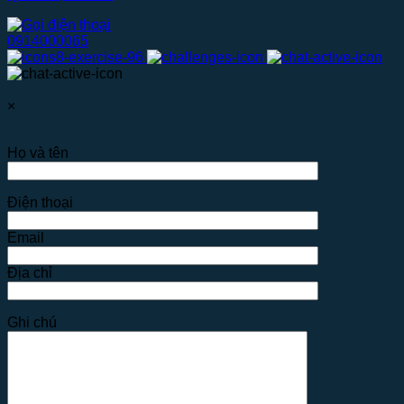
0914000065
×
Họ và tên
Điện thoại
Email
Địa chỉ
Ghi chú