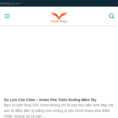
Skip
vinhtour.vn
to
content
Du Lịch Cồn Chim – Khám Phá Thiên Đường Miền Tây
Bạn có biết rằng Cồn Chim không chỉ là một hòn đảo xinh đẹp mà
còn là điểm đến lý tưởng cho những ai yêu thích khám phá thiên
nhiên hoang sơ và văn...