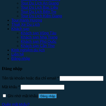
Tour Du Lịch An Giang
Tour Du Lịch Bạc Liêu
Tour Du Lịch Bến Tre
Tour Du Lịch Kiên Giang
Tour Hành Hương
Thuê Xe Du Lịch
Khách sạn
Khách sạn Vũng Tàu
Khách sạn Nha Trang
Khách sạn Phú Quốc
Khách sạn Cần Thơ
Kinh nghiệm du lịch
Liên hệ
Đăng nhập
Đăng nhập
Tên tài khoản hoặc địa chỉ email
*
Mật khẩu
*
Ghi nhớ mật khẩu
Đăng nhập
Quên mật khẩu?