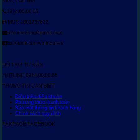
Kiều, Cần Thơ
0914.00.00.65
MST: 1801737622
info.vinhtour@gmail.com
facebook.com/vinhtourvn/
HỖ TRỢ TƯ VẤN
HOTLINE 0914.00.00.65
THÔNG TIN CẦN BIẾT
Điều kiện điều khoản
Phương thức thanh toán
Bảo mật thông tin khách hàng
Chính sách quy định
FANPAGE FACEBOOK