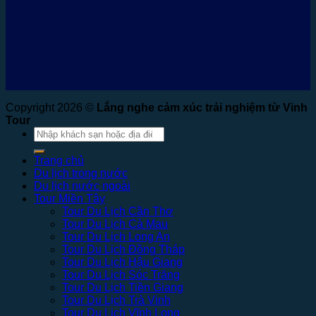
Copyright 2026 ©
Lắng nghe cảm xúc trải nghiệm từ Vinh
Tour
Tìm
kiếm:
Trang chủ
Du lịch trong nước
Du lịch nước ngoài
Tour Miền Tây
Tour Du Lịch Cần Thơ
Tour Du Lịch Cà Mau
Tour Du Lịch Long An
Tour Du Lịch Đồng Tháp
Tour Du Lịch Hậu Giang
Tour Du Lịch Sóc Trăng
Tour Du Lịch Tiền Giang
Tour Du Lịch Trà Vinh
Tour Du Lịch Vĩnh Long