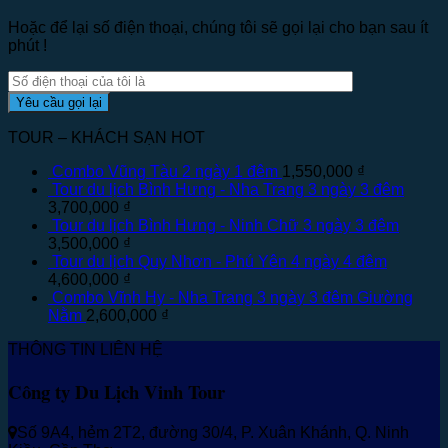
Hoặc để lại số điện thoại, chúng tôi sẽ gọi lại cho bạn sau ít
phút !
TOUR – KHÁCH SẠN HOT
Combo Vũng Tàu 2 ngày 1 đêm
1,550,000
₫
Tour du lịch Bình Hưng - Nha Trang 3 ngày 3 đêm
3,700,000
₫
Tour du lịch Bình Hưng - Ninh Chữ 3 ngày 3 đêm
3,500,000
₫
Tour du lịch Quy Nhơn - Phú Yên 4 ngày 4 đêm
4,600,000
₫
Combo Vĩnh Hy - Nha Trang 3 ngày 3 đêm Giường
Nằm
2,600,000
₫
THÔNG TIN LIÊN HỆ
Công ty Du Lịch Vinh Tour
Số 9A4, hẻm 2T2, đường 30/4, P. Xuân Khánh, Q. Ninh