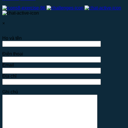
×
Họ và tên
Điện thoại
Email
Địa chỉ
Ghi chú