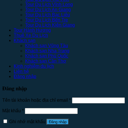
Tour Du Lịch Vĩnh Long
Tour Du Lịch An Giang
Tour Du Lịch Bạc Liêu
Tour Du Lịch Bến Tre
Tour Du Lịch Kiên Giang
Tour Hành Hương
Thuê Xe Du Lịch
Khách sạn
Khách sạn Vũng Tàu
Khách sạn Nha Trang
Khách sạn Phú Quốc
Khách sạn Cần Thơ
Kinh nghiệm du lịch
Liên hệ
Đăng nhập
Đăng nhập
Tên tài khoản hoặc địa chỉ email
*
Mật khẩu
*
Ghi nhớ mật khẩu
Đăng nhập