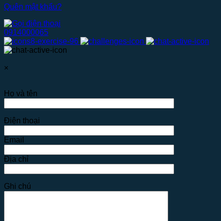
Quên mật khẩu?
0914000065
×
Họ và tên
Điện thoại
Email
Địa chỉ
Ghi chú