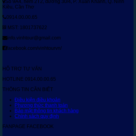
Số 9A4, hẻm 2T2, đường 30/4, P. Xuân Khánh, Q. Ninh
Kiều, Cần Thơ
0914.00.00.65
MST: 1801737622
info.vinhtour@gmail.com
facebook.com/vinhtourvn/
HỖ TRỢ TƯ VẤN
HOTLINE 0914.00.00.65
THÔNG TIN CẦN BIẾT
Điều kiện điều khoản
Phương thức thanh toán
Bảo mật thông tin khách hàng
Chính sách quy định
FANPAGE FACEBOOK