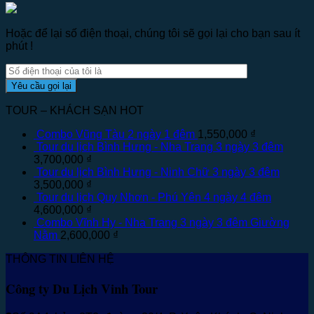
Hoặc để lại số điện thoại, chúng tôi sẽ gọi lại cho bạn sau ít
phút !
TOUR – KHÁCH SẠN HOT
Combo Vũng Tàu 2 ngày 1 đêm
1,550,000
₫
Tour du lịch Bình Hưng - Nha Trang 3 ngày 3 đêm
3,700,000
₫
Tour du lịch Bình Hưng - Ninh Chữ 3 ngày 3 đêm
3,500,000
₫
Tour du lịch Quy Nhơn - Phú Yên 4 ngày 4 đêm
4,600,000
₫
Combo Vĩnh Hy - Nha Trang 3 ngày 3 đêm Giường
Nằm
2,600,000
₫
THÔNG TIN LIÊN HỆ
Công ty Du Lịch Vinh Tour