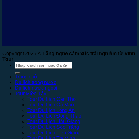
Copyright 2026 ©
Lắng nghe cảm xúc trải nghiệm từ Vinh
Tour
Tìm
kiếm:
Trang chủ
Du lịch trong nước
Du lịch nước ngoài
Tour Miền Tây
Tour Du Lịch Cần Thơ
Tour Du Lịch Cà Mau
Tour Du Lịch Long An
Tour Du Lịch Đồng Tháp
Tour Du Lịch Hậu Giang
Tour Du Lịch Sóc Trăng
Tour Du Lịch Tiền Giang
Tour Du Lịch Trà Vinh