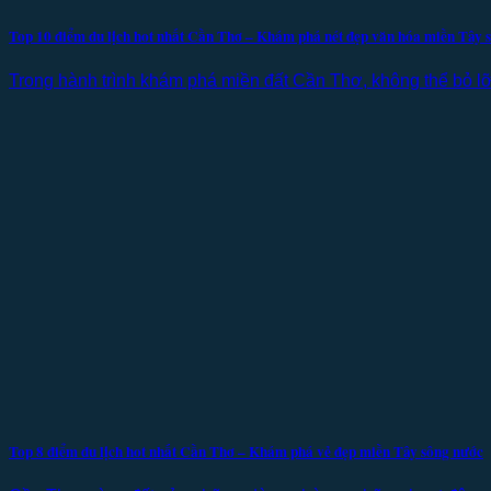
Top 10 điểm du lịch hot nhất Cần Thơ – Khám phá nét đẹp văn hóa miền Tây 
Trong hành trình khám phá miền đất Cần Thơ, không thể bỏ lỡ T
Top 8 điểm du lịch hot nhất Cần Thơ – Khám phá vẻ đẹp miền Tây sông nước