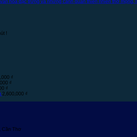
ăn hóa đặc trưng và những cảnh quan thiên nhiên thơ mộng, lu
út !
0,000
₫
,000
₫
000
₫
m
2,600,000
₫
u, Cần Thơ