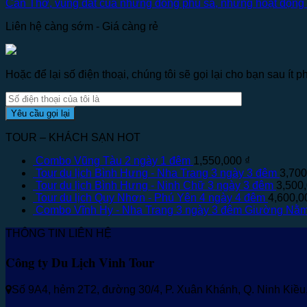
Cần Thơ, vùng đất của những dòng phù sa, những hoạt động v
Liên hệ càng sớm - Giá càng rẻ
Hoặc để lại số điện thoại, chúng tôi sẽ gọi lại cho bạn sau ít ph
TOUR – KHÁCH SẠN HOT
Combo Vũng Tàu 2 ngày 1 đêm
1,550,000
₫
Tour du lịch Bình Hưng - Nha Trang 3 ngày 3 đêm
3,70
Tour du lịch Bình Hưng - Ninh Chữ 3 ngày 3 đêm
3,500
Tour du lịch Quy Nhơn - Phú Yên 4 ngày 4 đêm
4,600,
Combo Vĩnh Hy - Nha Trang 3 ngày 3 đêm Giường Nằ
THÔNG TIN LIÊN HỆ
Công ty Du Lịch Vinh Tour
Số 9A4, hẻm 2T2, đường 30/4, P. Xuân Khánh, Q. Ninh Kiề