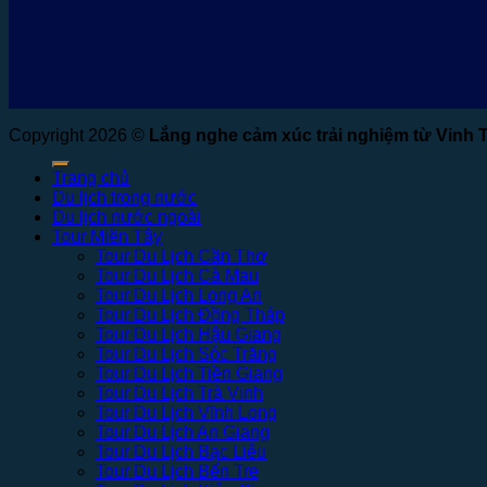
Copyright 2026 ©
Lắng nghe cảm xúc trải nghiệm từ Vinh 
Trang chủ
Du lịch trong nước
Du lịch nước ngoài
Tour Miền Tây
Tour Du Lịch Cần Thơ
Tour Du Lịch Cà Mau
Tour Du Lịch Long An
Tour Du Lịch Đồng Tháp
Tour Du Lịch Hậu Giang
Tour Du Lịch Sóc Trăng
Tour Du Lịch Tiền Giang
Tour Du Lịch Trà Vinh
Tour Du Lịch Vĩnh Long
Tour Du Lịch An Giang
Tour Du Lịch Bạc Liêu
Tour Du Lịch Bến Tre