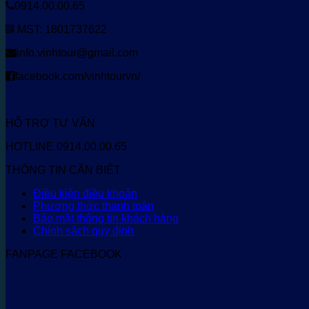
0914.00.00.65
MST: 1801737622
info.vinhtour@gmail.com
facebook.com/vinhtourvn/
HỖ TRỢ TƯ VẤN
HOTLINE 0914.00.00.65
THÔNG TIN CẦN BIẾT
Điều kiện điều khoản
Phương thức thanh toán
Bảo mật thông tin khách hàng
Chính sách quy định
FANPAGE FACEBOOK