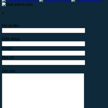
×
Họ và tên
Điện thoại
Email
Địa chỉ
Ghi chú