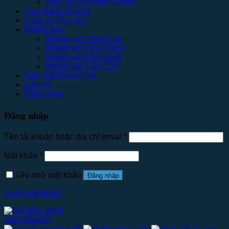
Tour Du Lịch Kiên Giang
Tour Hành Hương
Thuê Xe Du Lịch
Khách sạn
Khách sạn Vũng Tàu
Khách sạn Nha Trang
Khách sạn Phú Quốc
Khách sạn Cần Thơ
Kinh nghiệm du lịch
Liên hệ
Đăng nhập
Đăng nhập
Tên tài khoản hoặc địa chỉ email
*
Mật khẩu
*
Ghi nhớ mật khẩu
Đăng nhập
Quên mật khẩu?
0914000065