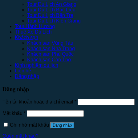
Tour Du Lịch An Giang
Tour Du Lịch Bạc Liêu
Tour Du Lịch Bến Tre
Tour Du Lịch Kiên Giang
Tour Hành Hương
Thuê Xe Du Lịch
Khách sạn
Khách sạn Vũng Tàu
Khách sạn Nha Trang
Khách sạn Phú Quốc
Khách sạn Cần Thơ
Kinh nghiệm du lịch
Liên hệ
Đăng nhập
Đăng nhập
Tên tài khoản hoặc địa chỉ email
*
Mật khẩu
*
Ghi nhớ mật khẩu
Đăng nhập
Quên mật khẩu?