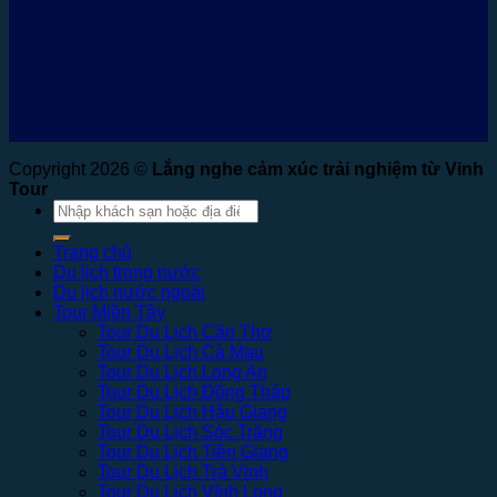
Copyright 2026 ©
Lắng nghe cảm xúc trải nghiệm từ Vinh
Tour
Tìm
kiếm:
Trang chủ
Du lịch trong nước
Du lịch nước ngoài
Tour Miền Tây
Tour Du Lịch Cần Thơ
Tour Du Lịch Cà Mau
Tour Du Lịch Long An
Tour Du Lịch Đồng Tháp
Tour Du Lịch Hậu Giang
Tour Du Lịch Sóc Trăng
Tour Du Lịch Tiền Giang
Tour Du Lịch Trà Vinh
Tour Du Lịch Vĩnh Long