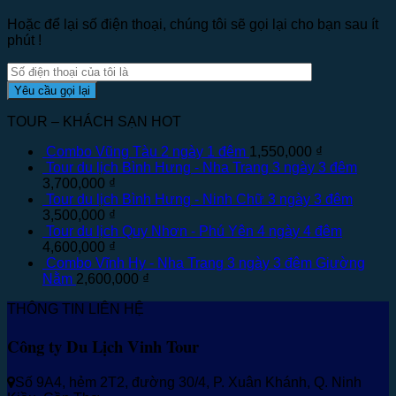
Hoặc để lại số điện thoại, chúng tôi sẽ gọi lại cho bạn sau ít
phút !
TOUR – KHÁCH SẠN HOT
Combo Vũng Tàu 2 ngày 1 đêm
1,550,000
₫
Tour du lịch Bình Hưng - Nha Trang 3 ngày 3 đêm
3,700,000
₫
Tour du lịch Bình Hưng - Ninh Chữ 3 ngày 3 đêm
3,500,000
₫
Tour du lịch Quy Nhơn - Phú Yên 4 ngày 4 đêm
4,600,000
₫
Combo Vĩnh Hy - Nha Trang 3 ngày 3 đêm Giường
Nằm
2,600,000
₫
THÔNG TIN LIÊN HỆ
Công ty Du Lịch Vinh Tour
Số 9A4, hẻm 2T2, đường 30/4, P. Xuân Khánh, Q. Ninh