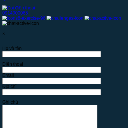
0914000065
×
Họ và tên
Điện thoại
Email
Địa chỉ
Ghi chú