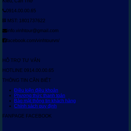
Kiều, Cần Thơ
0914.00.00.65
MST: 1801737622
info.vinhtour@gmail.com
facebook.com/vinhtourvn/
HỖ TRỢ TƯ VẤN
HOTLINE 0914.00.00.65
THÔNG TIN CẦN BIẾT
Điều kiện điều khoản
Phương thức thanh toán
Bảo mật thông tin khách hàng
Chính sách quy định
FANPAGE FACEBOOK