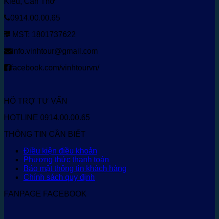
Kiều, Cần Thơ
0914.00.00.65
MST: 1801737622
info.vinhtour@gmail.com
facebook.com/vinhtourvn/
HỖ TRỢ TƯ VẤN
HOTLINE 0914.00.00.65
THÔNG TIN CẦN BIẾT
Điều kiện điều khoản
Phương thức thanh toán
Bảo mật thông tin khách hàng
Chính sách quy định
FANPAGE FACEBOOK