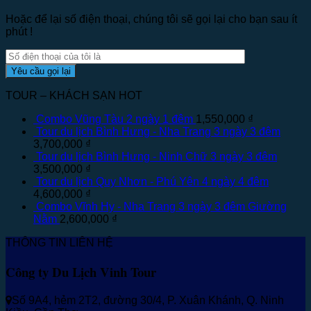
Hoặc để lại số điện thoại, chúng tôi sẽ gọi lại cho bạn sau ít
phút !
TOUR – KHÁCH SẠN HOT
Combo Vũng Tàu 2 ngày 1 đêm
1,550,000
₫
Tour du lịch Bình Hưng - Nha Trang 3 ngày 3 đêm
3,700,000
₫
Tour du lịch Bình Hưng - Ninh Chữ 3 ngày 3 đêm
3,500,000
₫
Tour du lịch Quy Nhơn - Phú Yên 4 ngày 4 đêm
4,600,000
₫
Combo Vĩnh Hy - Nha Trang 3 ngày 3 đêm Giường
Nằm
2,600,000
₫
THÔNG TIN LIÊN HỆ
Công ty Du Lịch Vinh Tour
Số 9A4, hẻm 2T2, đường 30/4, P. Xuân Khánh, Q. Ninh