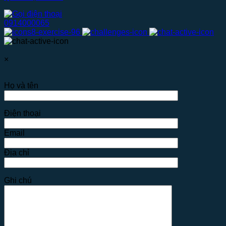
0914000065
×
Họ và tên
Điện thoại
Email
Địa chỉ
Ghi chú