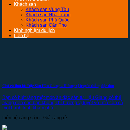
Khách sạn
Khách sạn Vũng Tàu
Khách sạn Nha Trang
Khách sạn Phú Quốc
Khách sạn Cần Thơ
Kinh nghiệm du lịch
Liên hệ
Chả cá thát lát Đặc Sản Hậu Giang – Hương vị truyền thống độc đáo
Bạn có biết rằng một món ăn đặc sản từ Hậu Giang có thể
mang đến cho bạn không chỉ hương vị tuyệt vời mà còn cả
một hành trình khám phá...
Liên hệ càng sớm - Giá càng rẻ