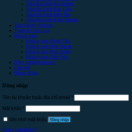
Tour Du Lịch An Giang
Tour Du Lịch Bạc Liêu
Tour Du Lịch Bến Tre
Tour Du Lịch Kiên Giang
Tour Hành Hương
Thuê Xe Du Lịch
Khách sạn
Khách sạn Vũng Tàu
Khách sạn Nha Trang
Khách sạn Phú Quốc
Khách sạn Cần Thơ
Kinh nghiệm du lịch
Liên hệ
Đăng nhập
Đăng nhập
Tên tài khoản hoặc địa chỉ email
*
Mật khẩu
*
Ghi nhớ mật khẩu
Đăng nhập
Quên mật khẩu?