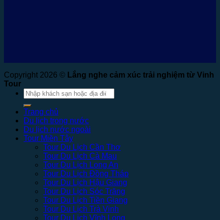
Copyright 2026 ©
Lắng nghe cảm xúc trải nghiệm từ Vinh
Tour
Tìm
kiếm:
Trang chủ
Du lịch trong nước
Du lịch nước ngoài
Tour Miền Tây
Tour Du Lịch Cần Thơ
Tour Du Lịch Cà Mau
Tour Du Lịch Long An
Tour Du Lịch Đồng Tháp
Tour Du Lịch Hậu Giang
Tour Du Lịch Sóc Trăng
Tour Du Lịch Tiền Giang
Tour Du Lịch Trà Vinh
Tour Du Lịch Vĩnh Long