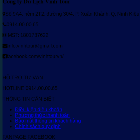
Công ty Du Lịch Vinh Tour
Số 9A4, hẻm 2T2, đường 30/4, P. Xuân Khánh, Q. Ninh Kiề
0914.00.00.65
MST: 1801737622
info.vinhtour@gmail.com
facebook.com/vinhtourvn/
HỖ TRỢ TƯ VẤN
HOTLINE 0914.00.00.65
THÔNG TIN CẦN BIẾT
Điều kiện điều khoản
Phương thức thanh toán
Bảo mật thông tin khách hàng
Chính sách quy định
FANPAGE FACEBOOK