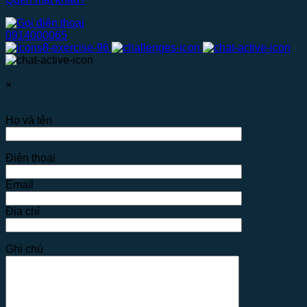
0914000065
×
Họ và tên
Điện thoại
Email
Địa chỉ
Ghi chú