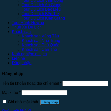
Tour Du Lịch Vĩnh Long
Tour Du Lịch An Giang
Tour Du Lịch Bạc Liêu
Tour Du Lịch Bến Tre
Tour Du Lịch Kiên Giang
Tour Hành Hương
Thuê Xe Du Lịch
Khách sạn
Khách sạn Vũng Tàu
Khách sạn Nha Trang
Khách sạn Phú Quốc
Khách sạn Cần Thơ
Kinh nghiệm du lịch
Liên hệ
Đăng nhập
Đăng nhập
Tên tài khoản hoặc địa chỉ email
*
Mật khẩu
*
Ghi nhớ mật khẩu
Đăng nhập
Quên mật khẩu?