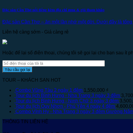
Đặc sản Cần Thơ nổi tiếng kèm địa chỉ mua & giá tham khảo
Đặc sản Cần Thơ – ăn một lần nhớ một đời. Dưới đây là tổng
Liên hệ càng sớm - Giá càng rẻ
Hoặc để lại số điện thoại, chúng tôi sẽ gọi lại cho bạn sau ít ph
TOUR – KHÁCH SẠN HOT
Combo Vũng Tàu 2 ngày 1 đêm
1,550,000
₫
Tour du lịch Bình Hưng - Nha Trang 3 ngày 3 đêm
3,70
Tour du lịch Bình Hưng - Ninh Chữ 3 ngày 3 đêm
3,500
Tour du lịch Quy Nhơn - Phú Yên 4 ngày 4 đêm
4,600,
Combo Vĩnh Hy - Nha Trang 3 ngày 3 đêm Giường Nằ
THÔNG TIN LIÊN HỆ