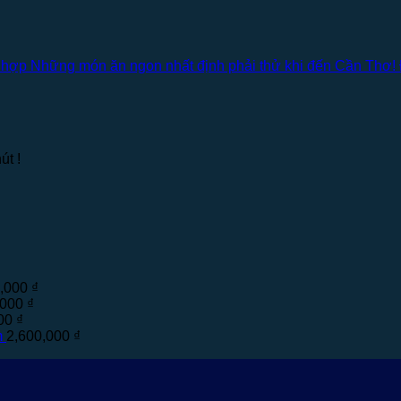
 hợp Những món ăn ngon nhất định phải thử khi đến Cần Thơ! 
út !
0,000
₫
,000
₫
000
₫
m
2,600,000
₫