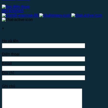
0914000065
×
Họ và tên
Điện thoại
Email
Địa chỉ
Ghi chú