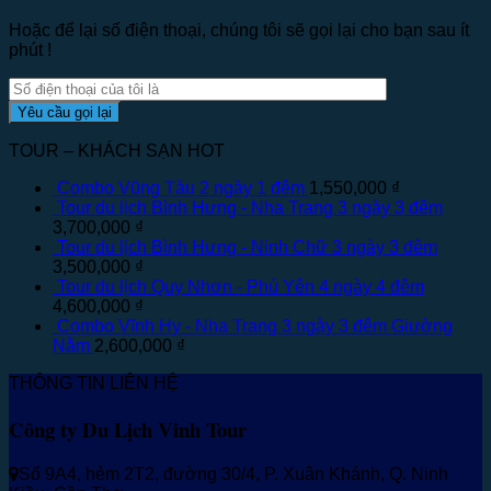
Hoặc để lại số điện thoại, chúng tôi sẽ gọi lại cho bạn sau ít
phút !
TOUR – KHÁCH SẠN HOT
Combo Vũng Tàu 2 ngày 1 đêm
1,550,000
₫
Tour du lịch Bình Hưng - Nha Trang 3 ngày 3 đêm
3,700,000
₫
Tour du lịch Bình Hưng - Ninh Chữ 3 ngày 3 đêm
3,500,000
₫
Tour du lịch Quy Nhơn - Phú Yên 4 ngày 4 đêm
4,600,000
₫
Combo Vĩnh Hy - Nha Trang 3 ngày 3 đêm Giường
Nằm
2,600,000
₫
THÔNG TIN LIÊN HỆ
Công ty Du Lịch Vinh Tour
Số 9A4, hẻm 2T2, đường 30/4, P. Xuân Khánh, Q. Ninh