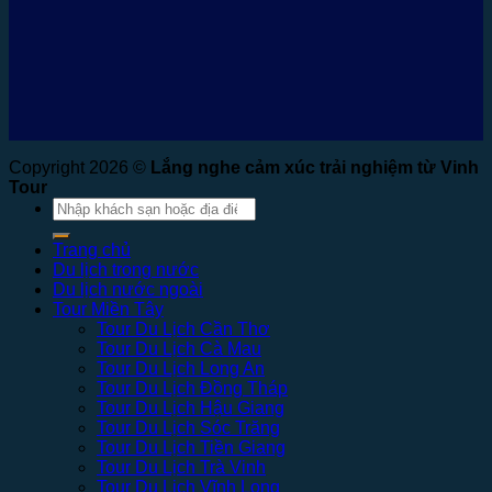
Copyright 2026 ©
Lắng nghe cảm xúc trải nghiệm từ Vinh
Tour
Tìm
kiếm:
Trang chủ
Du lịch trong nước
Du lịch nước ngoài
Tour Miền Tây
Tour Du Lịch Cần Thơ
Tour Du Lịch Cà Mau
Tour Du Lịch Long An
Tour Du Lịch Đồng Tháp
Tour Du Lịch Hậu Giang
Tour Du Lịch Sóc Trăng
Tour Du Lịch Tiền Giang
Tour Du Lịch Trà Vinh
Tour Du Lịch Vĩnh Long