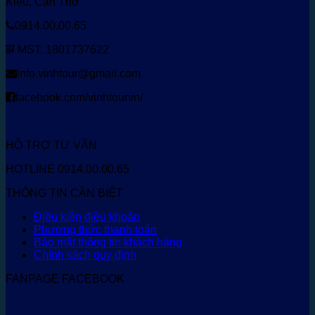
Kiều, Cần Thơ
0914.00.00.65
MST: 1801737622
info.vinhtour@gmail.com
facebook.com/vinhtourvn/
HỖ TRỢ TƯ VẤN
HOTLINE 0914.00.00.65
THÔNG TIN CẦN BIẾT
Điều kiện điều khoản
Phương thức thanh toán
Bảo mật thông tin khách hàng
Chính sách quy định
FANPAGE FACEBOOK