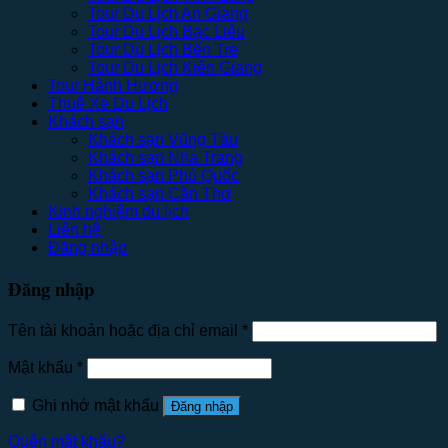
Tour Du Lịch An Giang
Tour Du Lịch Bạc Liêu
Tour Du Lịch Bến Tre
Tour Du Lịch Kiên Giang
Tour Hành Hương
Thuê Xe Du Lịch
Khách sạn
Khách sạn Vũng Tàu
Khách sạn Nha Trang
Khách sạn Phú Quốc
Khách sạn Cần Thơ
Kinh nghiệm du lịch
Liên hệ
Đăng nhập
Đăng nhập
Tên tài khoản hoặc địa chỉ email
*
Mật khẩu
*
Ghi nhớ mật khẩu
Đăng nhập
Quên mật khẩu?