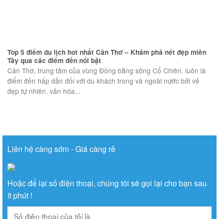
Top 5 điểm du lịch hot nhất Cần Thơ – Khám phá nét đẹp miền
Tây qua các điểm đến nổi bật
Cần Thơ, trung tâm của vùng Đồng bằng sông Cổ Chiên, luôn là
điểm đến hấp dẫn đối với du khách trong và ngoài nước bởi vẻ
đẹp tự nhiên, văn hóa...
Liên hệ càng sớm - Giá càng rẻ
Hoặc để lại số điện thoại, chúng tôi sẽ gọi lại cho bạn sau
ít phút !