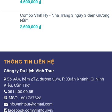
4,600,000
₫
Combo Vĩnh Hy - Nha Trang 3 ngày 3 đêm Giường
Nằm
2,600,000
₫
THÔNG TIN LIÊN HỆ
Công ty Du Lịch Vinh Tour
Số 9A4, hẻm 2T2, đường 30/4, P. Xuân Khánh, Q. Ninh
Kiều, Cần Thơ
0914.00.00.65
MST: 1801737622
info.vinhtour@gmail.com
facebook.com/vinhtourvn/