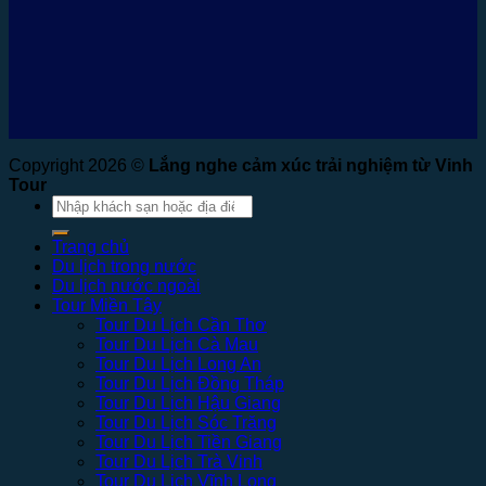
Copyright 2026 ©
Lắng nghe cảm xúc trải nghiệm từ Vinh
Tour
Tìm
kiếm:
Trang chủ
Du lịch trong nước
Du lịch nước ngoài
Tour Miền Tây
Tour Du Lịch Cần Thơ
Tour Du Lịch Cà Mau
Tour Du Lịch Long An
Tour Du Lịch Đồng Tháp
Tour Du Lịch Hậu Giang
Tour Du Lịch Sóc Trăng
Tour Du Lịch Tiền Giang
Tour Du Lịch Trà Vinh
Tour Du Lịch Vĩnh Long