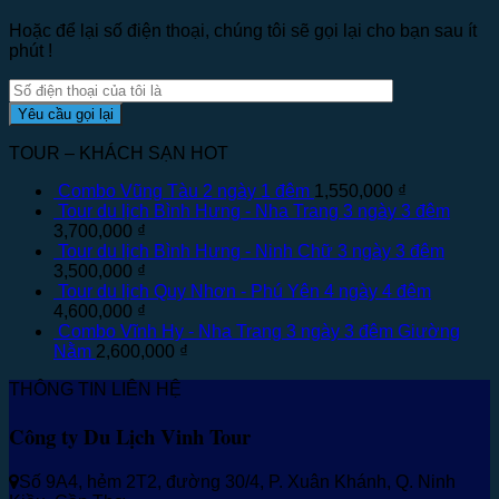
Hoặc để lại số điện thoại, chúng tôi sẽ gọi lại cho bạn sau ít
phút !
TOUR – KHÁCH SẠN HOT
Combo Vũng Tàu 2 ngày 1 đêm
1,550,000
₫
Tour du lịch Bình Hưng - Nha Trang 3 ngày 3 đêm
3,700,000
₫
Tour du lịch Bình Hưng - Ninh Chữ 3 ngày 3 đêm
3,500,000
₫
Tour du lịch Quy Nhơn - Phú Yên 4 ngày 4 đêm
4,600,000
₫
Combo Vĩnh Hy - Nha Trang 3 ngày 3 đêm Giường
Nằm
2,600,000
₫
THÔNG TIN LIÊN HỆ
Công ty Du Lịch Vinh Tour
Số 9A4, hẻm 2T2, đường 30/4, P. Xuân Khánh, Q. Ninh