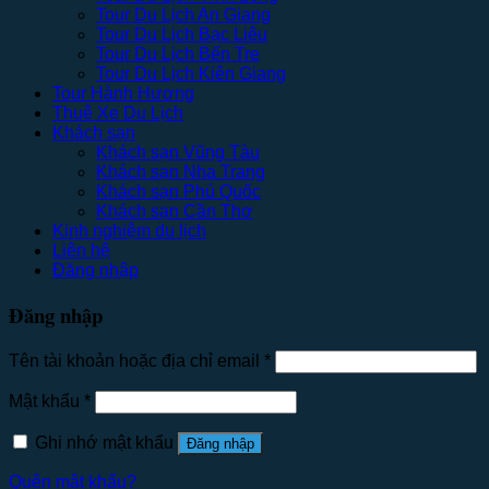
Tour Du Lịch An Giang
Tour Du Lịch Bạc Liêu
Tour Du Lịch Bến Tre
Tour Du Lịch Kiên Giang
Tour Hành Hương
Thuê Xe Du Lịch
Khách sạn
Khách sạn Vũng Tàu
Khách sạn Nha Trang
Khách sạn Phú Quốc
Khách sạn Cần Thơ
Kinh nghiệm du lịch
Liên hệ
Đăng nhập
Đăng nhập
Tên tài khoản hoặc địa chỉ email
*
Mật khẩu
*
Ghi nhớ mật khẩu
Đăng nhập
Quên mật khẩu?