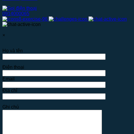
0914000065
×
Họ và tên
Điện thoại
Email
Địa chỉ
Ghi chú