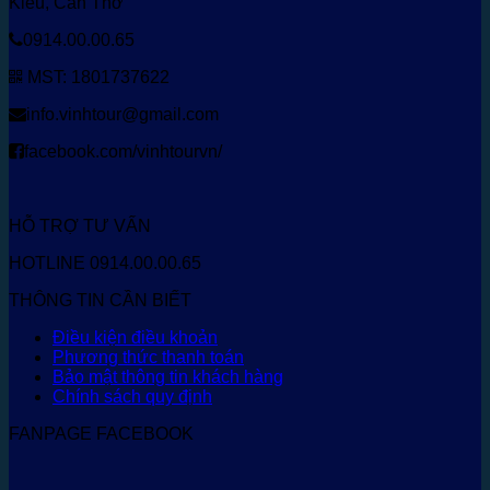
Kiều, Cần Thơ
0914.00.00.65
MST: 1801737622
info.vinhtour@gmail.com
facebook.com/vinhtourvn/
HỖ TRỢ TƯ VẤN
HOTLINE 0914.00.00.65
THÔNG TIN CẦN BIẾT
Điều kiện điều khoản
Phương thức thanh toán
Bảo mật thông tin khách hàng
Chính sách quy định
FANPAGE FACEBOOK