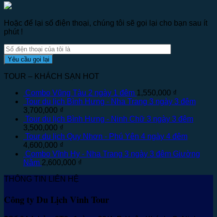
Hoặc để lại số điện thoại, chúng tôi sẽ gọi lại cho bạn sau ít
phút !
TOUR – KHÁCH SẠN HOT
Combo Vũng Tàu 2 ngày 1 đêm
1,550,000
₫
Tour du lịch Bình Hưng - Nha Trang 3 ngày 3 đêm
3,700,000
₫
Tour du lịch Bình Hưng - Ninh Chữ 3 ngày 3 đêm
3,500,000
₫
Tour du lịch Quy Nhơn - Phú Yên 4 ngày 4 đêm
4,600,000
₫
Combo Vĩnh Hy - Nha Trang 3 ngày 3 đêm Giường
Nằm
2,600,000
₫
THÔNG TIN LIÊN HỆ
Công ty Du Lịch Vinh Tour