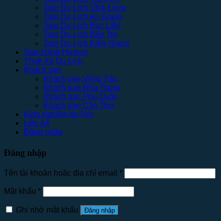
Tour Du Lịch Vĩnh Long
Tour Du Lịch An Giang
Tour Du Lịch Bạc Liêu
Tour Du Lịch Bến Tre
Tour Du Lịch Kiên Giang
Tour Hành Hương
Thuê Xe Du Lịch
Khách sạn
Khách sạn Vũng Tàu
Khách sạn Nha Trang
Khách sạn Phú Quốc
Khách sạn Cần Thơ
Kinh nghiệm du lịch
Liên hệ
Đăng nhập
Đăng nhập
Tên tài khoản hoặc địa chỉ email
*
Mật khẩu
*
Ghi nhớ mật khẩu
Đăng nhập