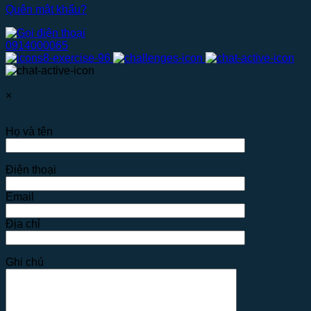
Quên mật khẩu?
0914000065
×
Họ và tên
Điện thoại
Email
Địa chỉ
Ghi chú