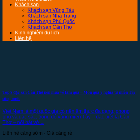
Khách sạn
Khách sạn Vũng Tàu
Khách sạn Nha Trang
Khách sạn Phú Quốc
Khách sạn Cần Thơ
Kinh nghiệm du lịch
Liên hệ
Top 8 đặc sản Cần Thơ nên mua về làm quà – Món quà ý nghĩa từ miền Tây
sông nước
Việt Nam là một quốc gia có nền ẩm thực đa dạng, phong
phú và đặc sắc, trong đó vùng miền Tây – đặc biệt là Cần
Thơ – nổi bật với...
Liên hệ càng sớm - Giá càng rẻ