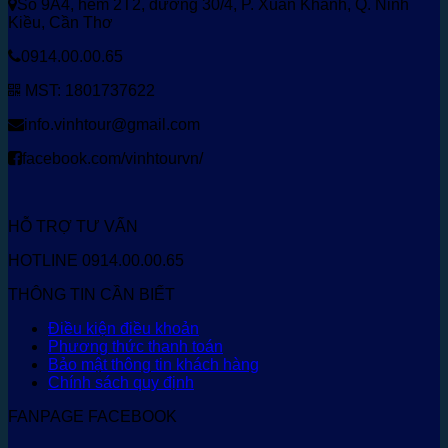
Số 9A4, hẻm 2T2, đường 30/4, P. Xuân Khánh, Q. Ninh
Kiều, Cần Thơ
0914.00.00.65
MST: 1801737622
info.vinhtour@gmail.com
facebook.com/vinhtourvn/
HỖ TRỢ TƯ VẤN
HOTLINE 0914.00.00.65
THÔNG TIN CẦN BIẾT
Điều kiện điều khoản
Phương thức thanh toán
Bảo mật thông tin khách hàng
Chính sách quy định
FANPAGE FACEBOOK