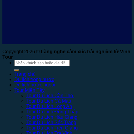
Copyright 2026 ©
Lắng nghe cảm xúc trải nghiệm từ Vinh
Tour
Tìm
kiếm:
Trang chủ
Du lịch trong nước
Du lịch nước ngoài
Tour Miền Tây
Tour Du Lịch Cần Thơ
Tour Du Lịch Cà Mau
Tour Du Lịch Long An
Tour Du Lịch Đồng Tháp
Tour Du Lịch Hậu Giang
Tour Du Lịch Sóc Trăng
Tour Du Lịch Tiền Giang
Tour Du Lịch Trà Vinh