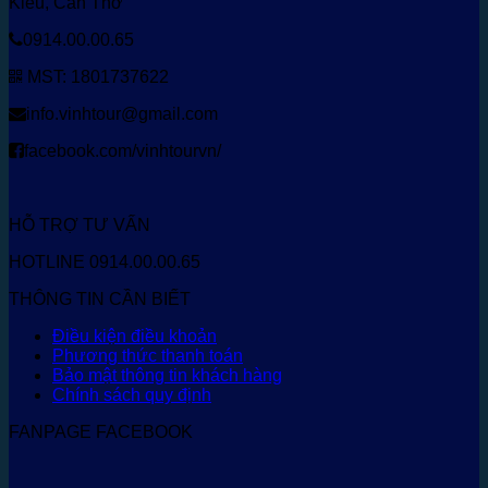
Kiều, Cần Thơ
0914.00.00.65
MST: 1801737622
info.vinhtour@gmail.com
facebook.com/vinhtourvn/
HỖ TRỢ TƯ VẤN
HOTLINE 0914.00.00.65
THÔNG TIN CẦN BIẾT
Điều kiện điều khoản
Phương thức thanh toán
Bảo mật thông tin khách hàng
Chính sách quy định
FANPAGE FACEBOOK