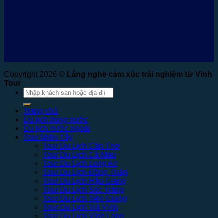
Copyright 2026 ©
Lắng nghe cảm xúc trải nghiệm từ Vinh
Tour
Tìm
kiếm:
Trang chủ
Du lịch trong nước
Du lịch nước ngoài
Tour Miền Tây
Tour Du Lịch Cần Thơ
Tour Du Lịch Cà Mau
Tour Du Lịch Long An
Tour Du Lịch Đồng Tháp
Tour Du Lịch Hậu Giang
Tour Du Lịch Sóc Trăng
Tour Du Lịch Tiền Giang
Tour Du Lịch Trà Vinh
Tour Du Lịch Vĩnh Long