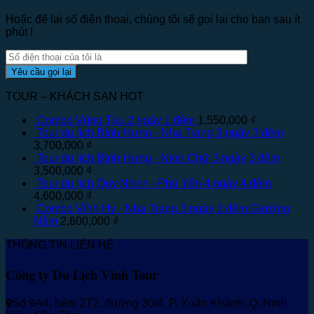
Hoặc để lại số điện thoại, chúng tôi sẽ gọi lại cho bạn sau ít
phút !
TOUR – KHÁCH SẠN HOT
Combo Vũng Tàu 2 ngày 1 đêm
1,550,000
₫
Tour du lịch Bình Hưng - Nha Trang 3 ngày 3 đêm
3,700,000
₫
Tour du lịch Bình Hưng - Ninh Chữ 3 ngày 3 đêm
3,500,000
₫
Tour du lịch Quy Nhơn - Phú Yên 4 ngày 4 đêm
4,600,000
₫
Combo Vĩnh Hy - Nha Trang 3 ngày 3 đêm Giường
Nằm
2,600,000
₫
THÔNG TIN LIÊN HỆ
Công ty Du Lịch Vinh Tour
Số 9A4, hẻm 2T2, đường 30/4, P. Xuân Khánh, Q. Ninh