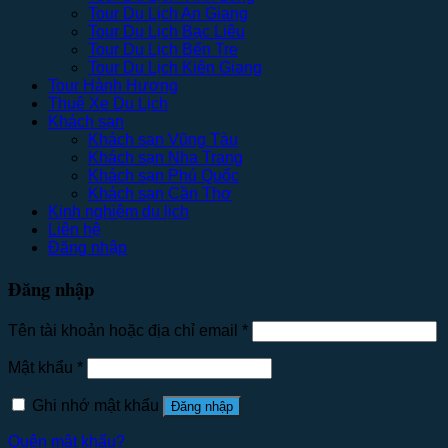
Tour Du Lịch An Giang
Tour Du Lịch Bạc Liêu
Tour Du Lịch Bến Tre
Tour Du Lịch Kiên Giang
Tour Hành Hương
Thuê Xe Du Lịch
Khách sạn
Khách sạn Vũng Tàu
Khách sạn Nha Trang
Khách sạn Phú Quốc
Khách sạn Cần Thơ
Kinh nghiệm du lịch
Liên hệ
Đăng nhập
Đăng nhập
Tên tài khoản hoặc địa chỉ email
*
Mật khẩu
*
Ghi nhớ mật khẩu
Đăng nhập
Quên mật khẩu?