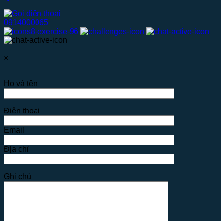
0914000065
×
Họ và tên
Điện thoại
Email
Địa chỉ
Ghi chú