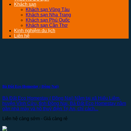
Khách sạn
Khách sạn Vũng Tàu
Khách sạn Nha Trang
Khách sạn Phú Quốc
Khách sạn Cần Thơ
Kinh nghiệm du lịch
Liên hệ
Bà Đất Eco Homestay ( Đồng Nai)
Bà Đất Eco Homestay ( Đồng Nai) Nằm tại xã Hiếu Liêm,
huyện Vĩnh Cửu, tỉnh Đồng Nai, Bà Đất Eco Homestay nằm
gần nhà máy và hồ thuỷ điện Trị An, chỉ cách...
Liên hệ càng sớm - Giá càng rẻ