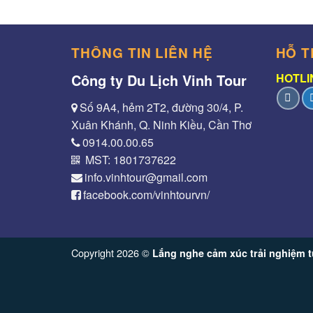
THÔNG TIN LIÊN HỆ
HỖ T
Công ty Du Lịch Vinh Tour
HOTLIN
Số 9A4, hẻm 2T2, đường 30/4, P.
Xuân Khánh, Q. Ninh Kiều, Cần Thơ
0914.00.00.65
MST: 1801737622
info.vinhtour@gmail.com
facebook.com/vinhtourvn/
Copyright 2026 ©
Lắng nghe cảm xúc trải nghiệm t