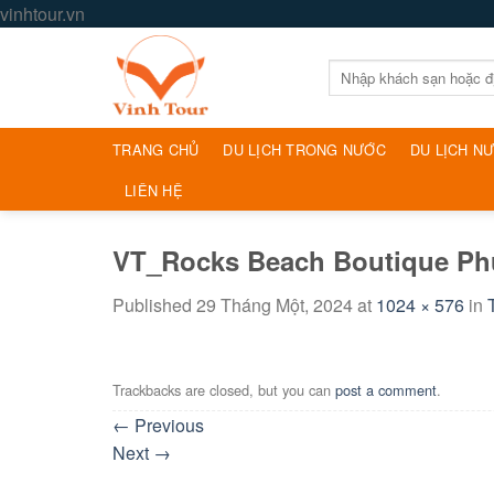
Skip
vinhtour.vn
to
content
Tìm
kiếm:
TRANG CHỦ
DU LỊCH TRONG NƯỚC
DU LỊCH N
LIÊN HỆ
VT_Rocks Beach Boutique Ph
Published
29 Tháng Một, 2024
at
1024 × 576
in
Trackbacks are closed, but you can
post a comment
.
←
Previous
Next
→