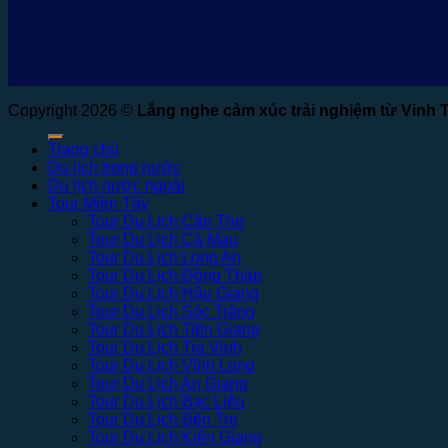
Copyright 2026 ©
Lắng nghe cảm xúc trải nghiệm từ Vinh 
Trang chủ
Du lịch trong nước
Du lịch nước ngoài
Tour Miền Tây
Tour Du Lịch Cần Thơ
Tour Du Lịch Cà Mau
Tour Du Lịch Long An
Tour Du Lịch Đồng Tháp
Tour Du Lịch Hậu Giang
Tour Du Lịch Sóc Trăng
Tour Du Lịch Tiền Giang
Tour Du Lịch Trà Vinh
Tour Du Lịch Vĩnh Long
Tour Du Lịch An Giang
Tour Du Lịch Bạc Liêu
Tour Du Lịch Bến Tre
Tour Du Lịch Kiên Giang