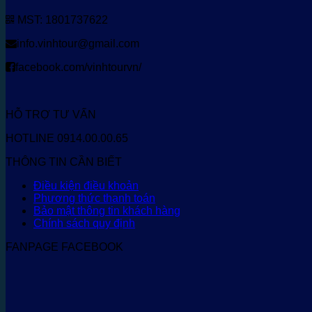
MST: 1801737622
info.vinhtour@gmail.com
facebook.com/vinhtourvn/
HỖ TRỢ TƯ VẤN
HOTLINE 0914.00.00.65
THÔNG TIN CẦN BIẾT
Điều kiện điều khoản
Phương thức thanh toán
Bảo mật thông tin khách hàng
Chính sách quy định
FANPAGE FACEBOOK