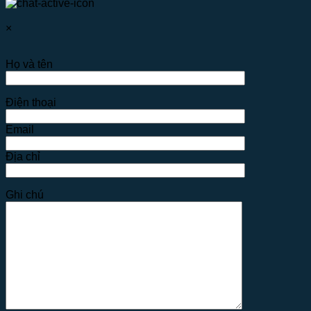
×
Họ và tên
Điện thoại
Email
Địa chỉ
Ghi chú