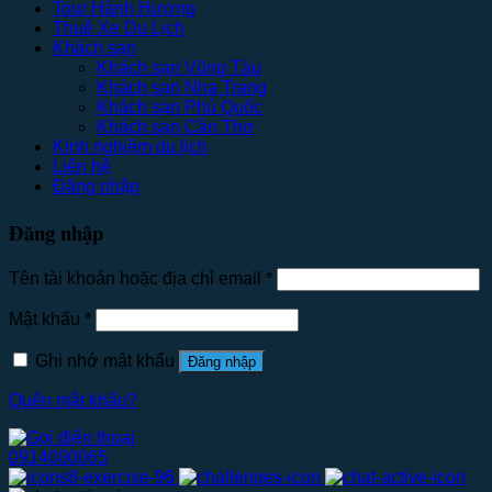
Tour Hành Hương
Thuê Xe Du Lịch
Khách sạn
Khách sạn Vũng Tàu
Khách sạn Nha Trang
Khách sạn Phú Quốc
Khách sạn Cần Thơ
Kinh nghiệm du lịch
Liên hệ
Đăng nhập
Đăng nhập
Tên tài khoản hoặc địa chỉ email
*
Mật khẩu
*
Ghi nhớ mật khẩu
Đăng nhập
Quên mật khẩu?
0914000065