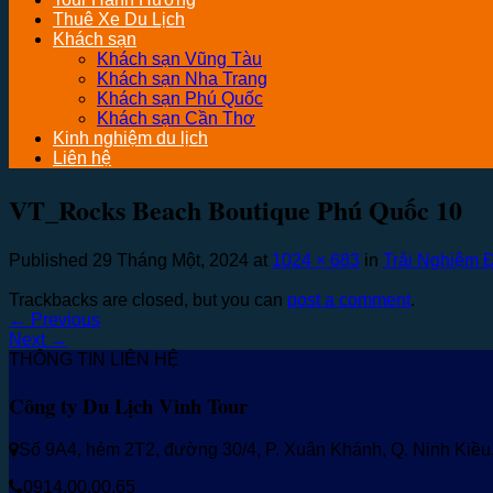
Thuê Xe Du Lịch
Khách sạn
Khách sạn Vũng Tàu
Khách sạn Nha Trang
Khách sạn Phú Quốc
Khách sạn Cần Thơ
Kinh nghiệm du lịch
Liên hệ
VT_Rocks Beach Boutique Phú Quốc 10
Published
29 Tháng Một, 2024
at
1024 × 683
in
Trải Nghiệm 
Trackbacks are closed, but you can
post a comment
.
←
Previous
Next
→
THÔNG TIN LIÊN HỆ
Công ty Du Lịch Vinh Tour
Số 9A4, hẻm 2T2, đường 30/4, P. Xuân Khánh, Q. Ninh Kiề
0914.00.00.65