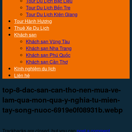
Tour Du Lịch Bạc Liêu
Tour Du Lịch Bến Tre
Tour Du Lịch Kiên Giang
Tour Hành Hương
Thuê Xe Du Lịch
Khách sạn
Khách sạn Vũng Tàu
Khách sạn Nha Trang
Khách sạn Phú Quốc
Khách sạn Cần Thơ
Kinh nghiệm du lịch
Liên hệ
top-8-dac-san-can-tho-nen-mua-ve-
lam-qua-mon-qua-y-nghia-tu-mien-
tay-song-nuoc-6919e0f08931b.webp
Trackbacks are closed, but you can
post a comment
.