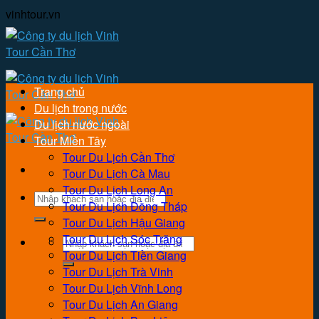
Skip
vinhtour.vn
to
content
Trang chủ
Du lịch trong nước
Du lịch nước ngoài
Tour Miền Tây
Tour Du Lịch Cần Thơ
Tour Du Lịch Cà Mau
Tour Du Lịch Long An
Tìm
Tour Du Lịch Đồng Tháp
kiếm:
Tour Du Lịch Hậu Giang
Tour Du Lịch Sóc Trăng
Tìm
Tour Du Lịch Tiền Giang
kiếm:
Tour Du Lịch Trà Vinh
Tour Du Lịch Vĩnh Long
Tour Du Lịch An Giang