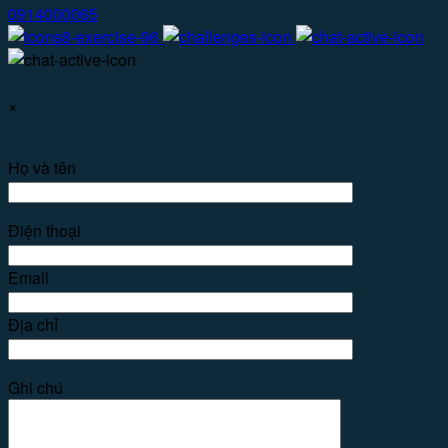
0914000065
×
Họ và tên
Điện thoại
Email
Địa chỉ
Ghi chú