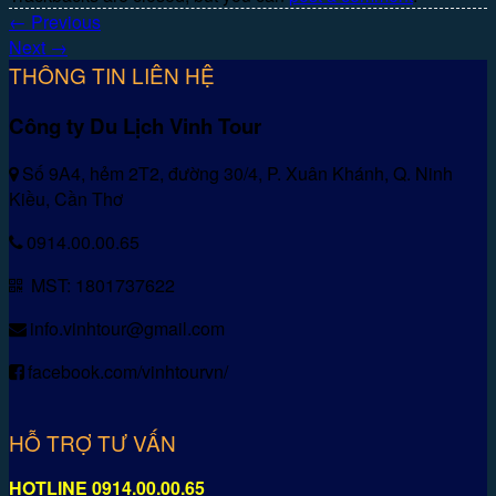
←
Previous
Next
→
THÔNG TIN LIÊN HỆ
Công ty Du Lịch Vinh Tour
Số 9A4, hẻm 2T2, đường 30/4, P. Xuân Khánh, Q. Ninh
Kiều, Cần Thơ
0914.00.00.65
MST: 1801737622
info.vinhtour@gmail.com
facebook.com/vinhtourvn/
HỖ TRỢ TƯ VẤN
HOTLINE 0914.00.00.65