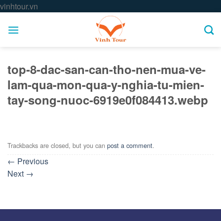
Skip
vinhtour.vn
to
content
top-8-dac-san-can-tho-nen-mua-ve-
lam-qua-mon-qua-y-nghia-tu-mien-
tay-song-nuoc-6919e0f084413.webp
Trackbacks are closed, but you can
post a comment
.
←
Previous
Next
→