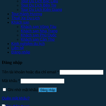
Tour Du Lịch Bạc Liêu
Tour Du Lịch Bến Tre
Tour Du Lịch Kiên Giang
Tour Hành Hương
Thuê Xe Du Lịch
Khách sạn
Khách sạn Vũng Tàu
Khách sạn Nha Trang
Khách sạn Phú Quốc
Khách sạn Cần Thơ
Kinh nghiệm du lịch
Liên hệ
Đăng nhập
Đăng nhập
Tên tài khoản hoặc địa chỉ email
*
Mật khẩu
*
Ghi nhớ mật khẩu
Đăng nhập
Quên mật khẩu?