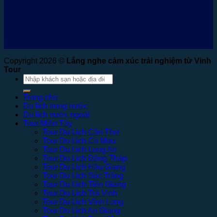
Copyright 2026 ©
Lắng nghe cảm xúc trải nghiệm từ Vinh
Tour
Tìm
kiếm:
Trang chủ
Du lịch trong nước
Du lịch nước ngoài
Tour Miền Tây
Tour Du Lịch Cần Thơ
Tour Du Lịch Cà Mau
Tour Du Lịch Long An
Tour Du Lịch Đồng Tháp
Tour Du Lịch Hậu Giang
Tour Du Lịch Sóc Trăng
Tour Du Lịch Tiền Giang
Tour Du Lịch Trà Vinh
Tour Du Lịch Vĩnh Long
Tour Du Lịch An Giang