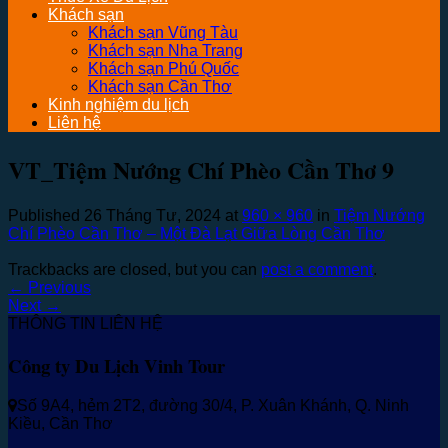
Khách sạn
Khách sạn Vũng Tàu
Khách sạn Nha Trang
Khách sạn Phú Quốc
Khách sạn Cần Thơ
Kinh nghiệm du lịch
Liên hệ
VT_Tiệm Nướng Chí Phèo Cần Thơ 9
Published
26 Tháng Tư, 2024
at
960 × 960
in
Tiệm Nướng
Chí Phèo Cần Thơ – Một Đà Lạt Giữa Lòng Cần Thơ
Trackbacks are closed, but you can
post a comment
.
←
Previous
Next
→
THÔNG TIN LIÊN HỆ
Công ty Du Lịch Vinh Tour
Số 9A4, hẻm 2T2, đường 30/4, P. Xuân Khánh, Q. Ninh
Kiều, Cần Thơ