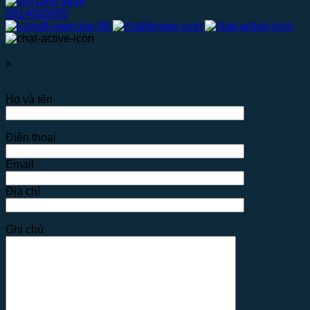
0914000065
×
Họ và tên
Điện thoại
Email
Địa chỉ
Ghi chú