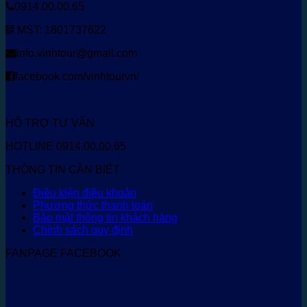
0914.00.00.65
MST: 1801737622
info.vinhtour@gmail.com
facebook.com/vinhtourvn/
HỖ TRỢ TƯ VẤN
HOTLINE 0914.00.00.65
THÔNG TIN CẦN BIẾT
Điều kiện điều khoản
Phương thức thanh toán
Bảo mật thông tin khách hàng
Chính sách quy định
FANPAGE FACEBOOK