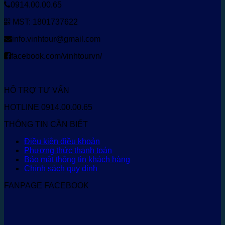
0914.00.00.65
MST: 1801737622
info.vinhtour@gmail.com
facebook.com/vinhtourvn/
HỖ TRỢ TƯ VẤN
HOTLINE 0914.00.00.65
THÔNG TIN CẦN BIẾT
Điều kiện điều khoản
Phương thức thanh toán
Bảo mật thông tin khách hàng
Chính sách quy định
FANPAGE FACEBOOK