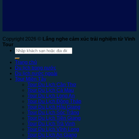
Copyright 2026 ©
Lắng nghe cảm xúc trải nghiệm từ Vinh
Tour
Tìm
kiếm:
Trang chủ
Du lịch trong nước
Du lịch nước ngoài
Tour Miền Tây
Tour Du Lịch Cần Thơ
Tour Du Lịch Cà Mau
Tour Du Lịch Long An
Tour Du Lịch Đồng Tháp
Tour Du Lịch Hậu Giang
Tour Du Lịch Sóc Trăng
Tour Du Lịch Tiền Giang
Tour Du Lịch Trà Vinh
Tour Du Lịch Vĩnh Long
Tour Du Lịch An Giang