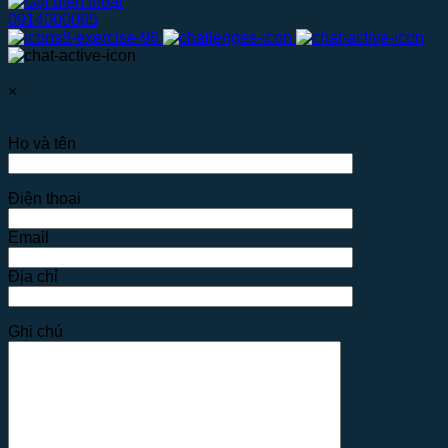
0914000065
×
Họ và tên
Điện thoại
Email
Địa chỉ
Ghi chú