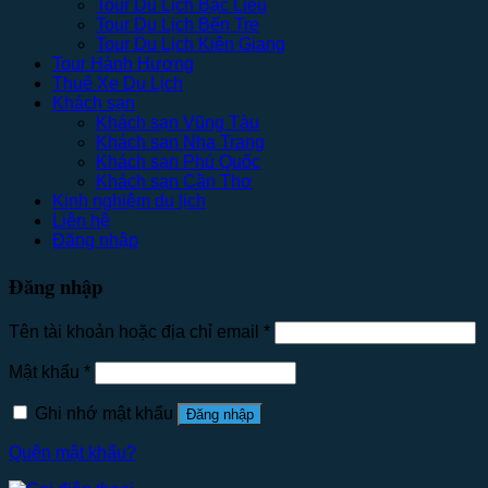
Tour Du Lịch Bạc Liêu
Tour Du Lịch Bến Tre
Tour Du Lịch Kiên Giang
Tour Hành Hương
Thuê Xe Du Lịch
Khách sạn
Khách sạn Vũng Tàu
Khách sạn Nha Trang
Khách sạn Phú Quốc
Khách sạn Cần Thơ
Kinh nghiệm du lịch
Liên hệ
Đăng nhập
Đăng nhập
Tên tài khoản hoặc địa chỉ email
*
Mật khẩu
*
Ghi nhớ mật khẩu
Đăng nhập
Quên mật khẩu?