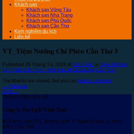
Khách sạn
Khách sạn Vũng Tàu
Khách sạn Nha Trang
Khách sạn Phú Quốc
Khách sạn Cần Thơ
Kinh nghiệm du lịch
Liên hệ
VT_Tiệm Nướng Chí Phèo Cần Thơ 3
Published
26 Tháng Tư, 2024
at
838 × 960
in
Tiệm Nướng
Chí Phèo Cần Thơ – Một Đà Lạt Giữa Lòng Cần Thơ
Trackbacks are closed, but you can
post a comment
.
←
Previous
Next
→
THÔNG TIN LIÊN HỆ
Công ty Du Lịch Vinh Tour
Số 9A4, hẻm 2T2, đường 30/4, P. Xuân Khánh, Q. Ninh
Kiều, Cần Thơ