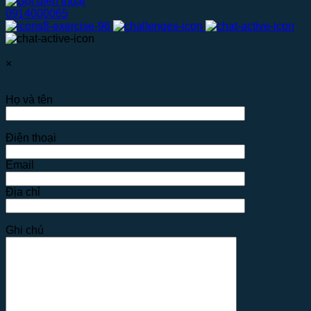
0914000065
×
Họ và tên
Điện thoại
Email
Địa chỉ
Ghi chú