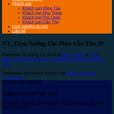
Khách sạn
Khách sạn Vũng Tàu
Khách sạn Nha Trang
Khách sạn Phú Quốc
Khách sạn Cần Thơ
Kinh nghiệm du lịch
Liên hệ
VT_Tiệm Nướng Chí Phèo Cần Thơ 20
Published
26 Tháng Tư, 2024
at
1536 × 2048
in
Tiệm
Nướng Chí Phèo Cần Thơ – Một Đà Lạt Giữa Lòng Cần
Thơ
Trackbacks are closed, but you can
post a comment
.
←
Previous
THÔNG TIN LIÊN HỆ
Công ty Du Lịch Vinh Tour
Số 9A4, hẻm 2T2, đường 30/4, P. Xuân Khánh, Q. Ninh
Kiều, Cần Thơ