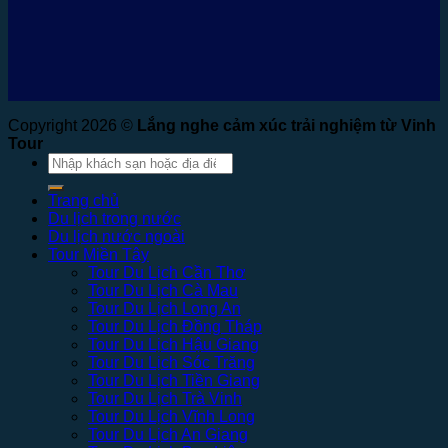
Copyright 2026 ©
Lắng nghe cảm xúc trải nghiệm từ Vinh
Tour
Tìm
kiếm:
Trang chủ
Du lịch trong nước
Du lịch nước ngoài
Tour Miền Tây
Tour Du Lịch Cần Thơ
Tour Du Lịch Cà Mau
Tour Du Lịch Long An
Tour Du Lịch Đồng Tháp
Tour Du Lịch Hậu Giang
Tour Du Lịch Sóc Trăng
Tour Du Lịch Tiền Giang
Tour Du Lịch Trà Vinh
Tour Du Lịch Vĩnh Long
Tour Du Lịch An Giang