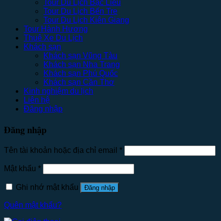
Tour Du Lịch Bạc Liêu
Tour Du Lịch Bến Tre
Tour Du Lịch Kiên Giang
Tour Hành Hương
Thuê Xe Du Lịch
Khách sạn
Khách sạn Vũng Tàu
Khách sạn Nha Trang
Khách sạn Phú Quốc
Khách sạn Cần Thơ
Kinh nghiệm du lịch
Liên hệ
Đăng nhập
Đăng nhập
Tên tài khoản hoặc địa chỉ email
*
Mật khẩu
*
Ghi nhớ mật khẩu
Đăng nhập
Quên mật khẩu?