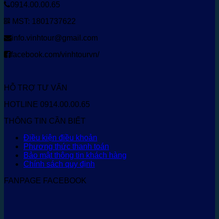
0914.00.00.65
MST: 1801737622
info.vinhtour@gmail.com
facebook.com/vinhtourvn/
HỖ TRỢ TƯ VẤN
HOTLINE 0914.00.00.65
THÔNG TIN CẦN BIẾT
Điều kiện điều khoản
Phương thức thanh toán
Bảo mật thông tin khách hàng
Chính sách quy định
FANPAGE FACEBOOK