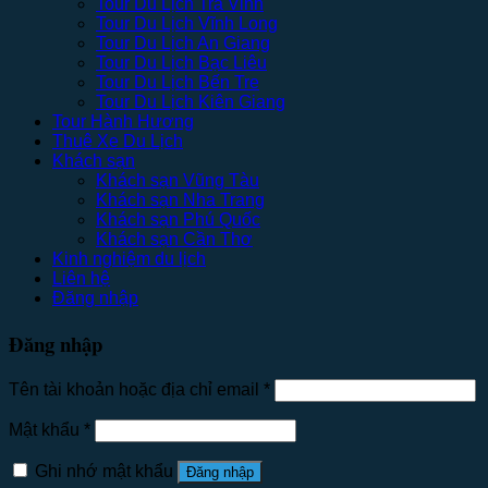
Tour Du Lịch Trà Vinh
Tour Du Lịch Vĩnh Long
Tour Du Lịch An Giang
Tour Du Lịch Bạc Liêu
Tour Du Lịch Bến Tre
Tour Du Lịch Kiên Giang
Tour Hành Hương
Thuê Xe Du Lịch
Khách sạn
Khách sạn Vũng Tàu
Khách sạn Nha Trang
Khách sạn Phú Quốc
Khách sạn Cần Thơ
Kinh nghiệm du lịch
Liên hệ
Đăng nhập
Đăng nhập
Tên tài khoản hoặc địa chỉ email
*
Mật khẩu
*
Ghi nhớ mật khẩu
Đăng nhập