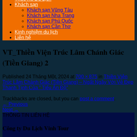
Khách sạn
Khách sạn Vũng Tàu
Khách sạn Nha Trang
Khách sạn Phú Quốc
Khách sạn Cần Thơ
Kinh nghiệm du lịch
Liên hệ
VT_Thiền Viện Trúc Lâm Chánh Giác
(Tiền Giang) 2
Published
24 Tháng Một, 2024
at
700 × 875
in
Thiền Viện
Trúc Lâm Chánh Giác (Tiền Giang) – Ngất Ngây Với Vẻ Đẹp
Thanh Tịnh Của ” Tiểu Ấn Độ”
Trackbacks are closed, but you can
post a comment
.
←
Previous
Next
→
THÔNG TIN LIÊN HỆ
Công ty Du Lịch Vinh Tour