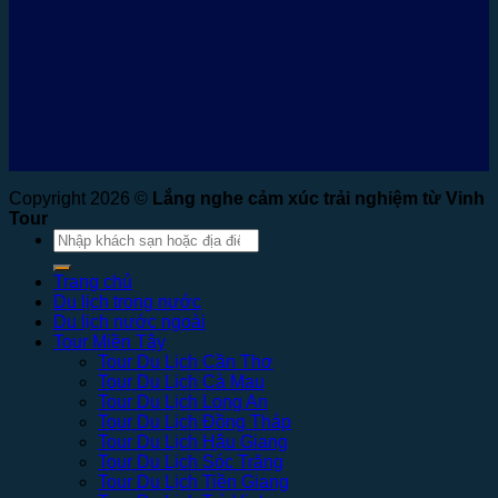
Copyright 2026 ©
Lắng nghe cảm xúc trải nghiệm từ Vinh
Tour
Tìm
kiếm:
Trang chủ
Du lịch trong nước
Du lịch nước ngoài
Tour Miền Tây
Tour Du Lịch Cần Thơ
Tour Du Lịch Cà Mau
Tour Du Lịch Long An
Tour Du Lịch Đồng Tháp
Tour Du Lịch Hậu Giang
Tour Du Lịch Sóc Trăng
Tour Du Lịch Tiền Giang