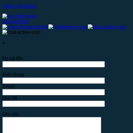
Quên mật khẩu?
0914000065
×
Họ và tên
Điện thoại
Email
Địa chỉ
Ghi chú