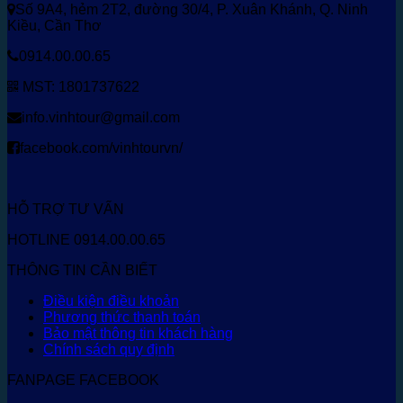
Số 9A4, hẻm 2T2, đường 30/4, P. Xuân Khánh, Q. Ninh
Kiều, Cần Thơ
0914.00.00.65
MST: 1801737622
info.vinhtour@gmail.com
facebook.com/vinhtourvn/
HỖ TRỢ TƯ VẤN
HOTLINE 0914.00.00.65
THÔNG TIN CẦN BIẾT
Điều kiện điều khoản
Phương thức thanh toán
Bảo mật thông tin khách hàng
Chính sách quy định
FANPAGE FACEBOOK