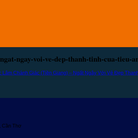
-ngat-ngay-voi-ve-dep-thanh-tinh-cua-tieu-a
c Lâm Chánh Giác (Tiền Giang) – Ngất Ngây Với Vẻ Đẹp Thanh
u, Cần Thơ