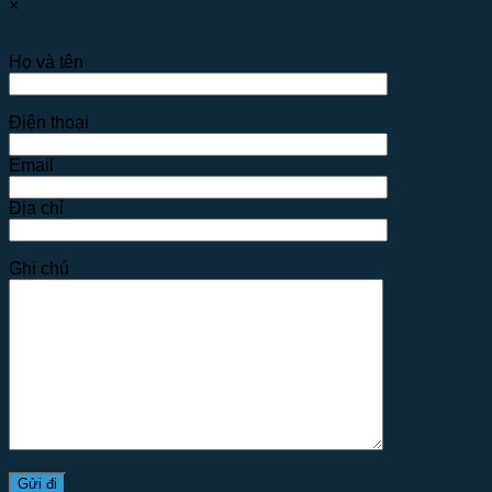
×
Họ và tên
Điện thoại
Email
Địa chỉ
Ghi chú