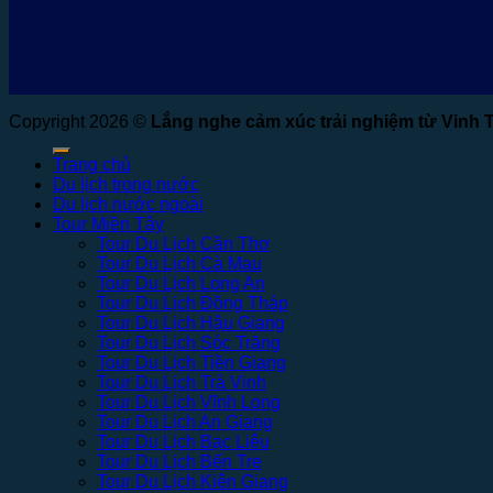
Copyright 2026 ©
Lắng nghe cảm xúc trải nghiệm từ Vinh 
Trang chủ
Du lịch trong nước
Du lịch nước ngoài
Tour Miền Tây
Tour Du Lịch Cần Thơ
Tour Du Lịch Cà Mau
Tour Du Lịch Long An
Tour Du Lịch Đồng Tháp
Tour Du Lịch Hậu Giang
Tour Du Lịch Sóc Trăng
Tour Du Lịch Tiền Giang
Tour Du Lịch Trà Vinh
Tour Du Lịch Vĩnh Long
Tour Du Lịch An Giang
Tour Du Lịch Bạc Liêu
Tour Du Lịch Bến Tre
Tour Du Lịch Kiên Giang