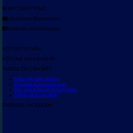
MST: 1801737622
info.vinhtour@gmail.com
facebook.com/vinhtourvn/
HỖ TRỢ TƯ VẤN
HOTLINE 0914.00.00.65
THÔNG TIN CẦN BIẾT
Điều kiện điều khoản
Phương thức thanh toán
Bảo mật thông tin khách hàng
Chính sách quy định
FANPAGE FACEBOOK