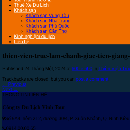
Thuê Xe Du Lịch
Khách sạn
Khách sạn Vũng Tàu
Khách sạn Nha Trang
Khách sạn Phú Quốc
Khách sạn Cần Thơ
Kinh nghiệm du lịch
Liên hệ
thien-vien-truc-lam-chanh-giac-tien-giang
Published
24 Tháng Một, 2024
at
600 × 600
in
Thiền Viện Trú
Trackbacks are closed, but you can
post a comment
.
←
Previous
Next
→
THÔNG TIN LIÊN HỆ
Công ty Du Lịch Vinh Tour
Số 9A4, hẻm 2T2, đường 30/4, P. Xuân Khánh, Q. Ninh Kiề
0914.00.00.65