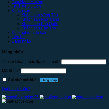
Tour Hành Hương
Thuê Xe Du Lịch
Khách sạn
Khách sạn Vũng Tàu
Khách sạn Nha Trang
Khách sạn Phú Quốc
Khách sạn Cần Thơ
Kinh nghiệm du lịch
Liên hệ
Đăng nhập
Đăng nhập
Tên tài khoản hoặc địa chỉ email
*
Mật khẩu
*
Ghi nhớ mật khẩu
Đăng nhập
Quên mật khẩu?