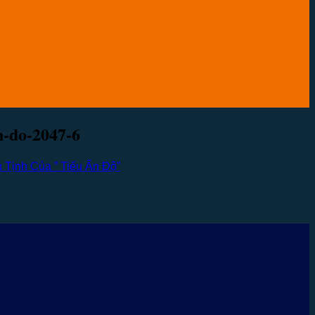
n-do-2047-6
 Tịnh Của ” Tiểu Ấn Độ”