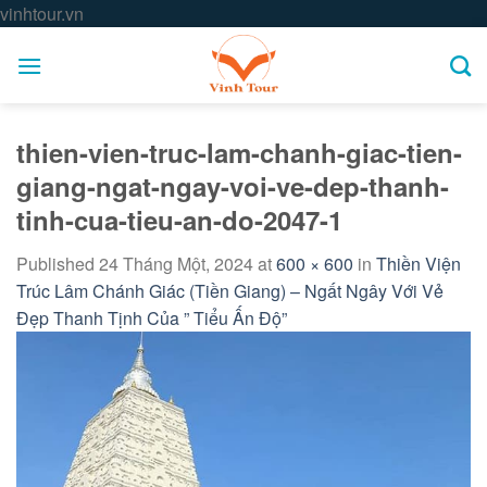
Skip
vinhtour.vn
to
content
thien-vien-truc-lam-chanh-giac-tien-
giang-ngat-ngay-voi-ve-dep-thanh-
tinh-cua-tieu-an-do-2047-1
Published
24 Tháng Một, 2024
at
600 × 600
in
Thiền Viện
Trúc Lâm Chánh Giác (Tiền Giang) – Ngất Ngây Với Vẻ
Đẹp Thanh Tịnh Của ” Tiểu Ấn Độ”