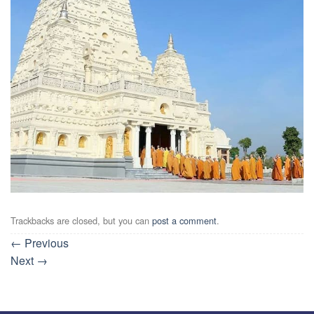
Trackbacks are closed, but you can
post a comment
.
←
Previous
Next
→