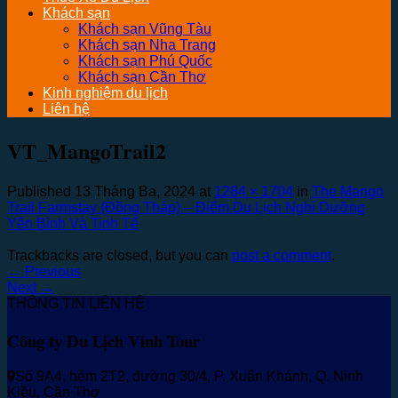
Khách sạn
Khách sạn Vũng Tàu
Khách sạn Nha Trang
Khách sạn Phú Quốc
Khách sạn Cần Thơ
Kinh nghiệm du lịch
Liên hệ
VT_MangoTrail2
Published
13 Tháng Ba, 2024
at
1284 × 1704
in
The Mango
Trail Farmstay (Đồng Tháp) – Điểm Du Lịch Nghỉ Dưỡng
Yên Bình Và Tinh Tế
Trackbacks are closed, but you can
post a comment
.
←
Previous
Next
→
THÔNG TIN LIÊN HỆ
Công ty Du Lịch Vinh Tour
Số 9A4, hẻm 2T2, đường 30/4, P. Xuân Khánh, Q. Ninh
Kiều, Cần Thơ