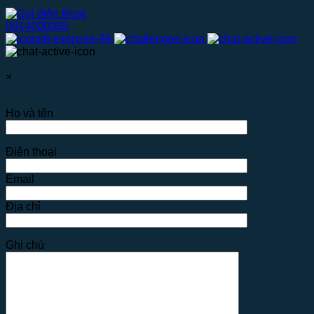
0914000065
×
Họ và tên
Điện thoại
Email
Địa chỉ
Ghi chú