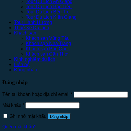
Tour Du Lịch An Giang
Tour Du Lịch Bạc Liêu
Tour Du Lịch Bến Tre
Tour Du Lịch Kiên Giang
Tour Hành Hương
Thuê Xe Du Lịch
Khách sạn
Khách sạn Vũng Tàu
Khách sạn Nha Trang
Khách sạn Phú Quốc
Khách sạn Cần Thơ
Kinh nghiệm du lịch
Liên hệ
Đăng nhập
Đăng nhập
Tên tài khoản hoặc địa chỉ email
*
Mật khẩu
*
Ghi nhớ mật khẩu
Đăng nhập
Quên mật khẩu?