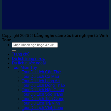
Copyright 2026 ©
Lắng nghe cảm xúc trải nghiệm từ Vinh
Tour
Tìm
kiếm:
Trang chủ
Du lịch trong nước
Du lịch nước ngoài
Tour Miền Tây
Tour Du Lịch Cần Thơ
Tour Du Lịch Cà Mau
Tour Du Lịch Long An
Tour Du Lịch Đồng Tháp
Tour Du Lịch Hậu Giang
Tour Du Lịch Sóc Trăng
Tour Du Lịch Tiền Giang
Tour Du Lịch Trà Vinh
Tour Du Lịch Vĩnh Long