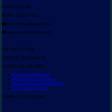
0914.00.00.65
MST: 1801737622
info.vinhtour@gmail.com
facebook.com/vinhtourvn/
HỖ TRỢ TƯ VẤN
HOTLINE 0914.00.00.65
THÔNG TIN CẦN BIẾT
Điều kiện điều khoản
Phương thức thanh toán
Bảo mật thông tin khách hàng
Chính sách quy định
FANPAGE FACEBOOK