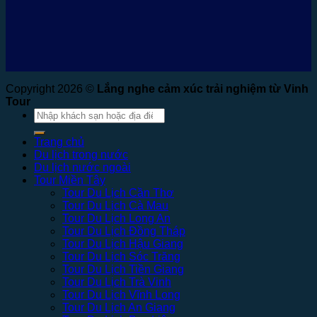
Copyright 2026 ©
Lắng nghe cảm xúc trải nghiệm từ Vinh
Tour
Tìm
kiếm:
Trang chủ
Du lịch trong nước
Du lịch nước ngoài
Tour Miền Tây
Tour Du Lịch Cần Thơ
Tour Du Lịch Cà Mau
Tour Du Lịch Long An
Tour Du Lịch Đồng Tháp
Tour Du Lịch Hậu Giang
Tour Du Lịch Sóc Trăng
Tour Du Lịch Tiền Giang
Tour Du Lịch Trà Vinh
Tour Du Lịch Vĩnh Long
Tour Du Lịch An Giang