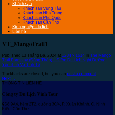
Khách sạn
Khách sạn Vũng Tàu
Khách sạn Nha Trang
Khách sạn Phú Quốc
Khách sạn Cần Thơ
Kinh nghiệm du lịch
Liên hệ
VT_MangoTrail1
Published
13 Tháng Ba, 2024
at
1284 × 1614
in
The Mango
Trail Farmstay (Đồng Tháp) – Điểm Du Lịch Nghỉ Dưỡng
Yên Bình Và Tinh Tế
Trackbacks are closed, but you can
post a comment
.
Next
→
THÔNG TIN LIÊN HỆ
Công ty Du Lịch Vinh Tour
Số 9A4, hẻm 2T2, đường 30/4, P. Xuân Khánh, Q. Ninh
Kiều, Cần Thơ