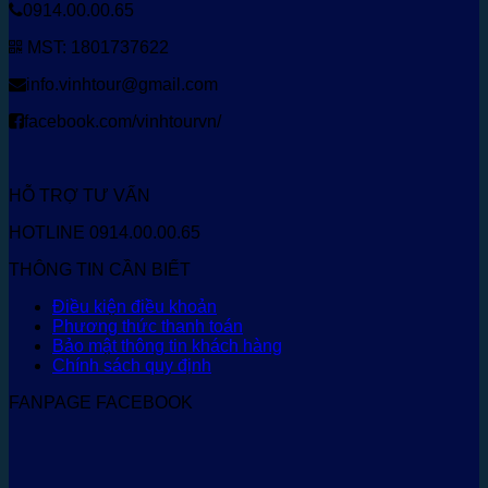
0914.00.00.65
MST: 1801737622
info.vinhtour@gmail.com
facebook.com/vinhtourvn/
HỖ TRỢ TƯ VẤN
HOTLINE 0914.00.00.65
THÔNG TIN CẦN BIẾT
Điều kiện điều khoản
Phương thức thanh toán
Bảo mật thông tin khách hàng
Chính sách quy định
FANPAGE FACEBOOK