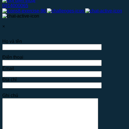
0914000065
×
Họ và tên
Điện thoại
Email
Địa chỉ
Ghi chú