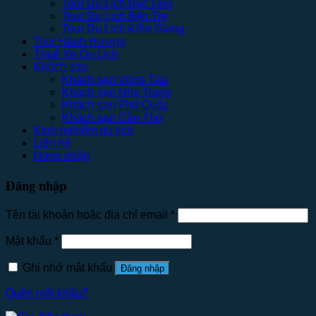
Tour Du Lịch Bạc Liêu
Tour Du Lịch Bến Tre
Tour Du Lịch Kiên Giang
Tour Hành Hương
Thuê Xe Du Lịch
Khách sạn
Khách sạn Vũng Tàu
Khách sạn Nha Trang
Khách sạn Phú Quốc
Khách sạn Cần Thơ
Kinh nghiệm du lịch
Liên hệ
Đăng nhập
Đăng nhập
Tên tài khoản hoặc địa chỉ email
*
Mật khẩu
*
Ghi nhớ mật khẩu
Đăng nhập
Quên mật khẩu?