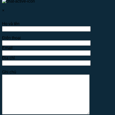
×
Họ và tên
Điện thoại
Email
Địa chỉ
Ghi chú