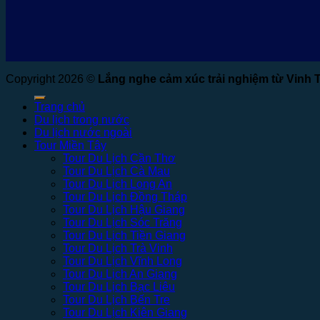
Copyright 2026 ©
Lắng nghe cảm xúc trải nghiệm từ Vinh 
Trang chủ
Du lịch trong nước
Du lịch nước ngoài
Tour Miền Tây
Tour Du Lịch Cần Thơ
Tour Du Lịch Cà Mau
Tour Du Lịch Long An
Tour Du Lịch Đồng Tháp
Tour Du Lịch Hậu Giang
Tour Du Lịch Sóc Trăng
Tour Du Lịch Tiền Giang
Tour Du Lịch Trà Vinh
Tour Du Lịch Vĩnh Long
Tour Du Lịch An Giang
Tour Du Lịch Bạc Liêu
Tour Du Lịch Bến Tre
Tour Du Lịch Kiên Giang