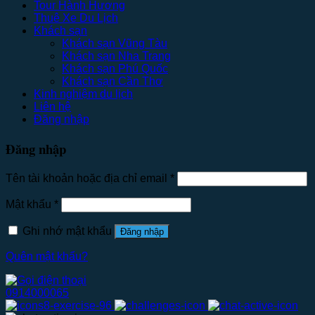
Tour Hành Hương
Thuê Xe Du Lịch
Khách sạn
Khách sạn Vũng Tàu
Khách sạn Nha Trang
Khách sạn Phú Quốc
Khách sạn Cần Thơ
Kinh nghiệm du lịch
Liên hệ
Đăng nhập
Đăng nhập
Tên tài khoản hoặc địa chỉ email
*
Mật khẩu
*
Ghi nhớ mật khẩu
Đăng nhập
Quên mật khẩu?
0914000065