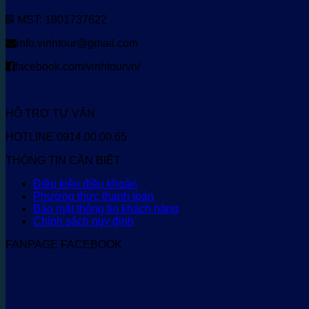
MST: 1801737622
info.vinhtour@gmail.com
facebook.com/vinhtourvn/
HỖ TRỢ TƯ VẤN
HOTLINE 0914.00.00.65
THÔNG TIN CẦN BIẾT
Điều kiện điều khoản
Phương thức thanh toán
Bảo mật thông tin khách hàng
Chính sách quy định
FANPAGE FACEBOOK