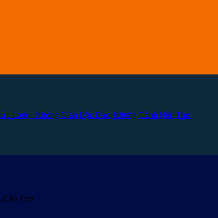
ửu Long : Không Gian Độc Đáo, Khung Cảnh Nên Thơ
u, Cần Thơ