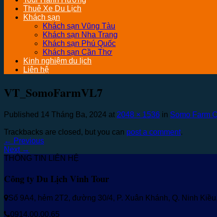
Thuê Xe Du Lịch
Khách sạn
Khách sạn Vũng Tàu
Khách sạn Nha Trang
Khách sạn Phú Quốc
Khách sạn Cần Thơ
Kinh nghiệm du lịch
Liên hệ
VT_SomoFarmVL7
Published
14 Tháng Ba, 2024
at
2048 × 1536
in
Somo Farm C
Trackbacks are closed, but you can
post a comment
.
←
Previous
Next
→
THÔNG TIN LIÊN HỆ
Công ty Du Lịch Vinh Tour
Số 9A4, hẻm 2T2, đường 30/4, P. Xuân Khánh, Q. Ninh Kiề
0914.00.00.65