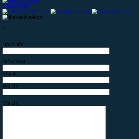
0914000065
×
Họ và tên
Điện thoại
Email
Địa chỉ
Ghi chú