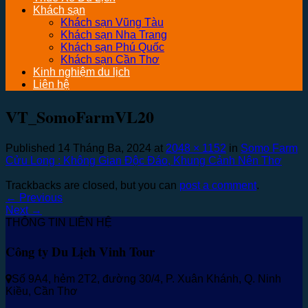
Khách sạn
Khách sạn Vũng Tàu
Khách sạn Nha Trang
Khách sạn Phú Quốc
Khách sạn Cần Thơ
Kinh nghiệm du lịch
Liên hệ
VT_SomoFarmVL20
Published
14 Tháng Ba, 2024
at
2048 × 1152
in
Somo Farm
Cửu Long : Không Gian Độc Đáo, Khung Cảnh Nên Thơ
Trackbacks are closed, but you can
post a comment
.
←
Previous
Next
→
THÔNG TIN LIÊN HỆ
Công ty Du Lịch Vinh Tour
Số 9A4, hẻm 2T2, đường 30/4, P. Xuân Khánh, Q. Ninh
Kiều, Cần Thơ