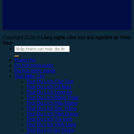
Copyright 2026 ©
Lắng nghe cảm xúc trải nghiệm từ Vinh
Tour
Tìm
kiếm:
Trang chủ
Du lịch trong nước
Du lịch nước ngoài
Tour Miền Tây
Tour Du Lịch Cần Thơ
Tour Du Lịch Cà Mau
Tour Du Lịch Long An
Tour Du Lịch Đồng Tháp
Tour Du Lịch Hậu Giang
Tour Du Lịch Sóc Trăng
Tour Du Lịch Tiền Giang
Tour Du Lịch Trà Vinh
Tour Du Lịch Vĩnh Long
Tour Du Lịch An Giang