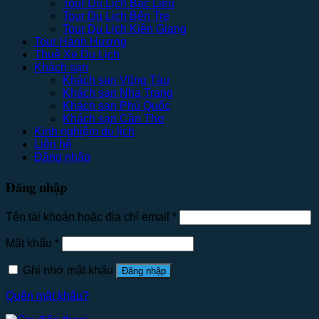
Tour Du Lịch Bạc Liêu
Tour Du Lịch Bến Tre
Tour Du Lịch Kiên Giang
Tour Hành Hương
Thuê Xe Du Lịch
Khách sạn
Khách sạn Vũng Tàu
Khách sạn Nha Trang
Khách sạn Phú Quốc
Khách sạn Cần Thơ
Kinh nghiệm du lịch
Liên hệ
Đăng nhập
Đăng nhập
Tên tài khoản hoặc địa chỉ email
*
Mật khẩu
*
Ghi nhớ mật khẩu
Đăng nhập
Quên mật khẩu?