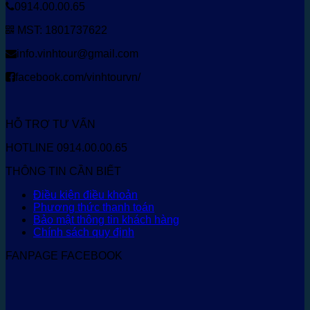
0914.00.00.65
MST: 1801737622
info.vinhtour@gmail.com
facebook.com/vinhtourvn/
HỖ TRỢ TƯ VẤN
HOTLINE 0914.00.00.65
THÔNG TIN CẦN BIẾT
Điều kiện điều khoản
Phương thức thanh toán
Bảo mật thông tin khách hàng
Chính sách quy định
FANPAGE FACEBOOK