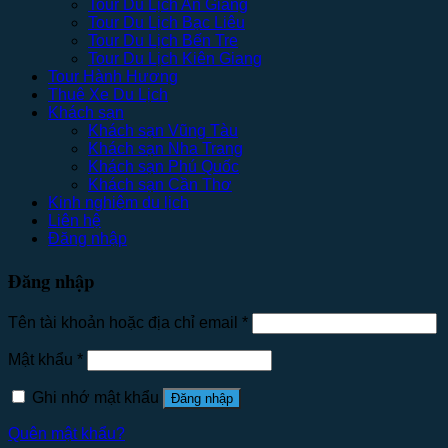
Tour Du Lịch An Giang
Tour Du Lịch Bạc Liêu
Tour Du Lịch Bến Tre
Tour Du Lịch Kiên Giang
Tour Hành Hương
Thuê Xe Du Lịch
Khách sạn
Khách sạn Vũng Tàu
Khách sạn Nha Trang
Khách sạn Phú Quốc
Khách sạn Cần Thơ
Kinh nghiệm du lịch
Liên hệ
Đăng nhập
Đăng nhập
Tên tài khoản hoặc địa chỉ email
*
Mật khẩu
*
Ghi nhớ mật khẩu
Đăng nhập
Quên mật khẩu?