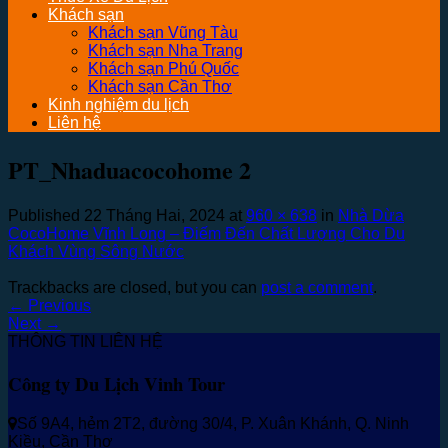
Khách sạn
Khách sạn Vũng Tàu
Khách sạn Nha Trang
Khách sạn Phú Quốc
Khách sạn Cần Thơ
Kinh nghiệm du lịch
Liên hệ
PT_Nhaduacocohome 2
Published
22 Tháng Hai, 2024
at
960 × 638
in
Nhà Dừa
CocoHome Vĩnh Long – Điếm Đến Chất Lượng Cho Du
Khách Vùng Sông Nước
Trackbacks are closed, but you can
post a comment
.
←
Previous
Next
→
THÔNG TIN LIÊN HỆ
Công ty Du Lịch Vinh Tour
Số 9A4, hẻm 2T2, đường 30/4, P. Xuân Khánh, Q. Ninh
Kiều, Cần Thơ