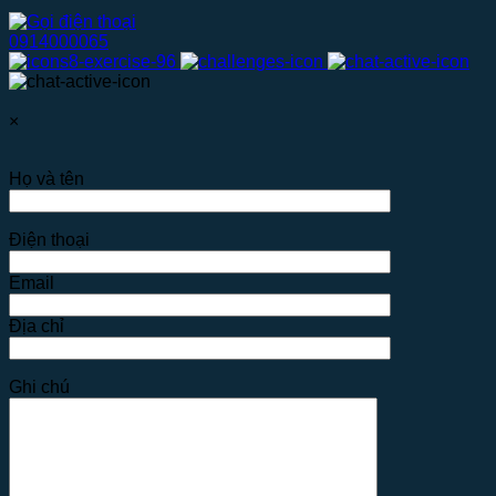
0914000065
×
Họ và tên
Điện thoại
Email
Địa chỉ
Ghi chú