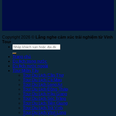
Copyright 2026 ©
Lắng nghe cảm xúc trải nghiệm từ Vinh
Tour
Tìm
kiếm:
Trang chủ
Du lịch trong nước
Du lịch nước ngoài
Tour Miền Tây
Tour Du Lịch Cần Thơ
Tour Du Lịch Cà Mau
Tour Du Lịch Long An
Tour Du Lịch Đồng Tháp
Tour Du Lịch Hậu Giang
Tour Du Lịch Sóc Trăng
Tour Du Lịch Tiền Giang
Tour Du Lịch Trà Vinh
Tour Du Lịch Vĩnh Long