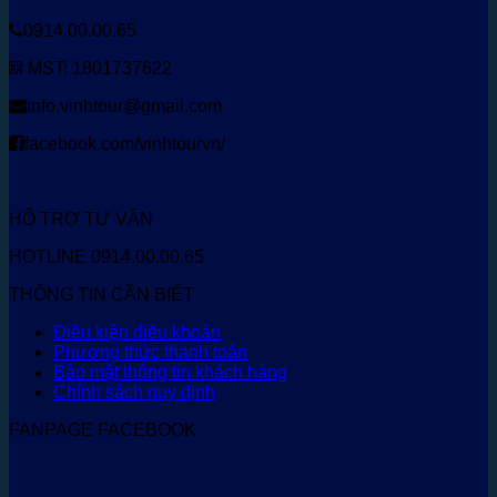
0914.00.00.65
MST: 1801737622
info.vinhtour@gmail.com
facebook.com/vinhtourvn/
HỖ TRỢ TƯ VẤN
HOTLINE 0914.00.00.65
THÔNG TIN CẦN BIẾT
Điều kiện điều khoản
Phương thức thanh toán
Bảo mật thông tin khách hàng
Chính sách quy định
FANPAGE FACEBOOK