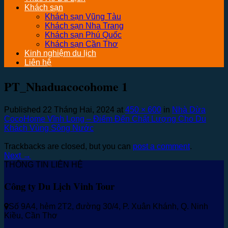
Khách sạn
Khách sạn Vũng Tàu
Khách sạn Nha Trang
Khách sạn Phú Quốc
Khách sạn Cần Thơ
Kinh nghiệm du lịch
Liên hệ
PT_Nhaduacocohome 1
Published
22 Tháng Hai, 2024
at
450 × 600
in
Nhà Dừa
CocoHome Vĩnh Long – Điếm Đến Chất Lượng Cho Du
Khách Vùng Sông Nước
Trackbacks are closed, but you can
post a comment
.
Next
→
THÔNG TIN LIÊN HỆ
Công ty Du Lịch Vinh Tour
Số 9A4, hẻm 2T2, đường 30/4, P. Xuân Khánh, Q. Ninh
Kiều, Cần Thơ