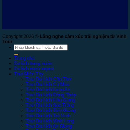
Copyright 2026 ©
Lắng nghe cảm xúc trải nghiệm từ Vinh
Tour
Tìm
kiếm:
Trang chủ
Du lịch trong nước
Du lịch nước ngoài
Tour Miền Tây
Tour Du Lịch Cần Thơ
Tour Du Lịch Cà Mau
Tour Du Lịch Long An
Tour Du Lịch Đồng Tháp
Tour Du Lịch Hậu Giang
Tour Du Lịch Sóc Trăng
Tour Du Lịch Tiền Giang
Tour Du Lịch Trà Vinh
Tour Du Lịch Vĩnh Long
Tour Du Lịch An Giang