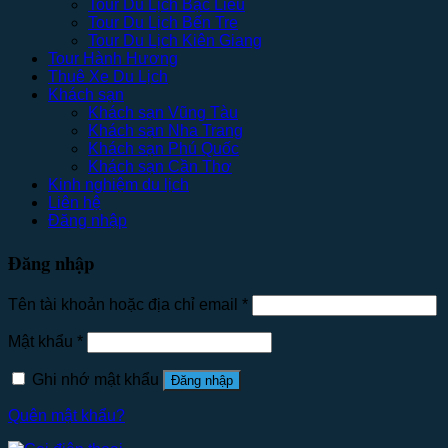
Tour Du Lịch Bạc Liêu
Tour Du Lịch Bến Tre
Tour Du Lịch Kiên Giang
Tour Hành Hương
Thuê Xe Du Lịch
Khách sạn
Khách sạn Vũng Tàu
Khách sạn Nha Trang
Khách sạn Phú Quốc
Khách sạn Cần Thơ
Kinh nghiệm du lịch
Liên hệ
Đăng nhập
Đăng nhập
Tên tài khoản hoặc địa chỉ email
*
Mật khẩu
*
Ghi nhớ mật khẩu
Đăng nhập
Quên mật khẩu?