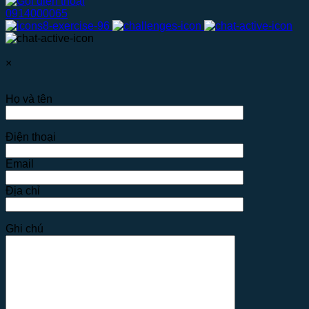
0914000065
×
Họ và tên
Điện thoại
Email
Địa chỉ
Ghi chú